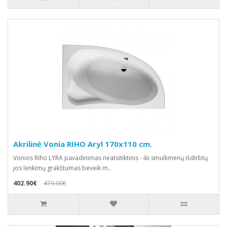
Akrilinė Vonia RIHO Aryl 170x110 cm.
Vonios Riho LYRA pavadinimas neatsitiktinis - iki smulkmenų išdirbtų
jos lenkimų grakštumas beveik m..
402.90€
479.00€