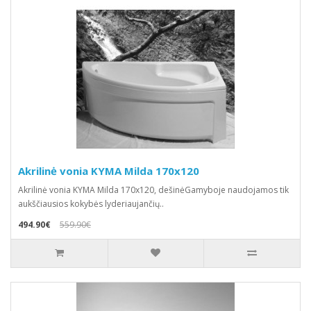
Akrilinė vonia KYMA Milda 170x120
Akrilinė vonia KYMA Milda 170x120, dešinėGamyboje naudojamos tik
aukščiausios kokybės lyderiaujančių..
494.90€
559.90€