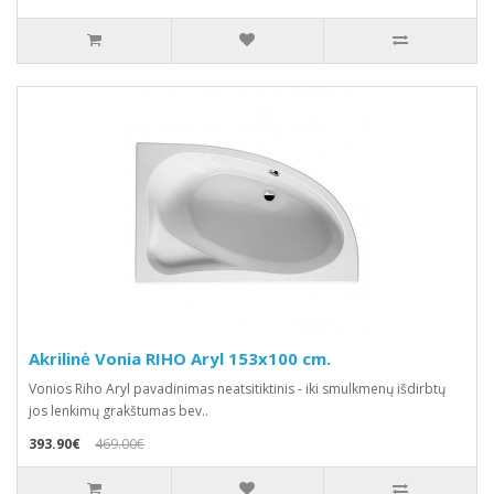
Akrilinė Vonia RIHO Aryl 153x100 cm.
Vonios Riho Aryl pavadinimas neatsitiktinis - iki smulkmenų išdirbtų
jos lenkimų grakštumas bev..
393.90€
469.00€