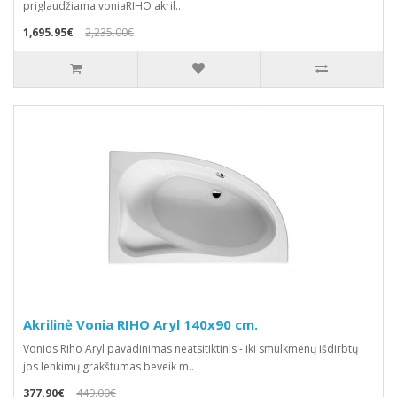
priglaudžiama voniaRIHO akril..
1,695.95€
2,235.00€
Akrilinė Vonia RIHO Aryl 140x90 cm.
Vonios Riho Aryl pavadinimas neatsitiktinis - iki smulkmenų išdirbtų
jos lenkimų grakštumas beveik m..
377.90€
449.00€