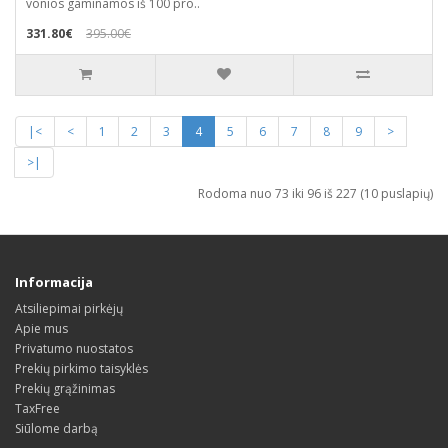
vonios gaminamos iš 100 pro..
331.80€
395.00€
|<
<
1
2
3
4
5
6
7
8
9
>
>|
Rodoma nuo 73 iki 96 iš 227 (10 puslapių)
Informacija
Atsiliepimai pirkėjų
Apie mus
Privatumo nuostatos
Prekių pirkimo taisyklės
Prekių grąžinimas
TaxFree
Siūlome darbą