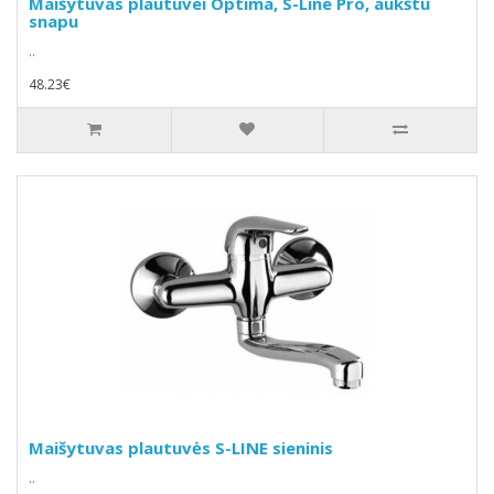
Maišytuvas plautuvei Optima, S-Line Pro, aukštu
snapu
..
48.23€
Maišytuvas plautuvės S-LINE sieninis
..