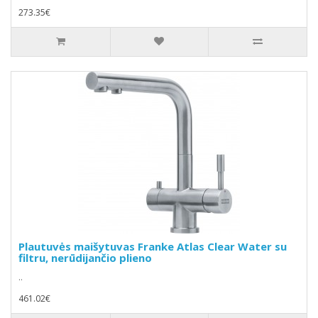
273.35€
Plautuvės maišytuvas Franke Atlas Clear Water su
filtru, nerūdijančio plieno
..
461.02€