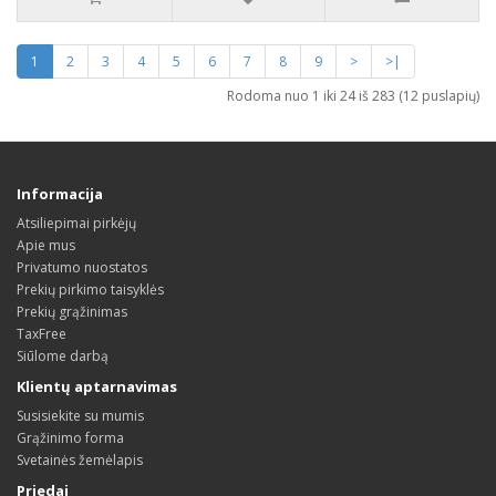
1
2
3
4
5
6
7
8
9
>
>|
Rodoma nuo 1 iki 24 iš 283 (12 puslapių)
Informacija
Atsiliepimai pirkėjų
Apie mus
Privatumo nuostatos
Prekių pirkimo taisyklės
Prekių grąžinimas
TaxFree
Siūlome darbą
Klientų aptarnavimas
Susisiekite su mumis
Grąžinimo forma
Svetainės žemėlapis
Priedai