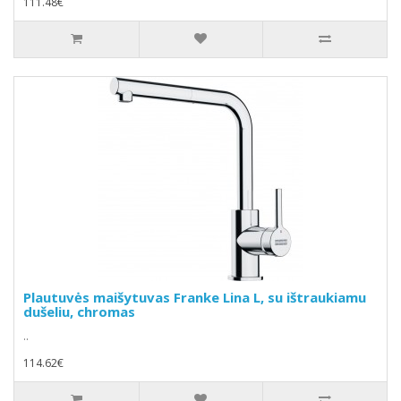
111.48€
Plautuvės maišytuvas Franke Lina L, su ištraukiamu
dušeliu, chromas
..
114.62€