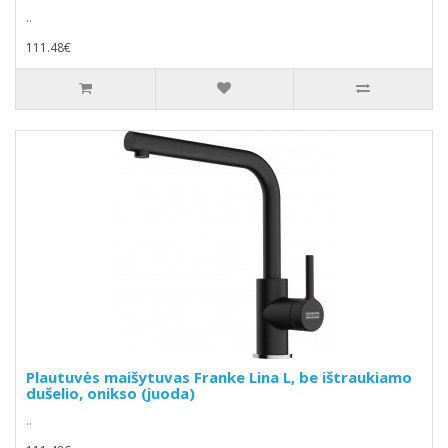
..
111.48€
Plautuvės maišytuvas Franke Lina L, be ištraukiamo
dušelio, onikso (juoda)
..