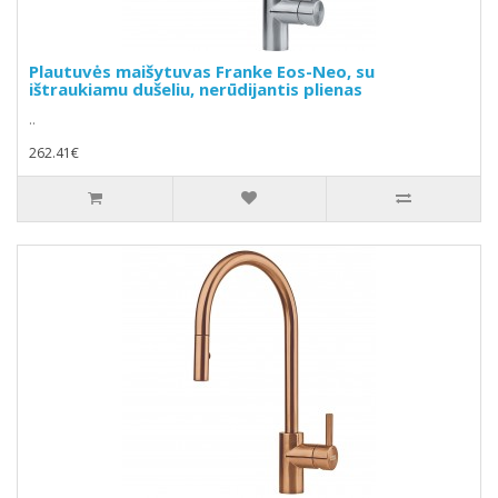
Plautuvės maišytuvas Franke Eos-Neo, su
ištraukiamu dušeliu, nerūdijantis plienas
..
262.41€