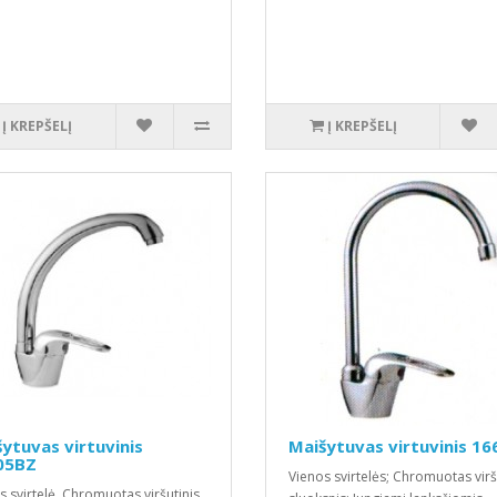
Į KREPŠELĮ
Į KREPŠELĮ
ytuvas virtuvinis
Maišytuvas virtuvinis 1
05BZ
Vienos svirtelės; Chromuotas virš
s svirtelė, Chromuotas viršutinis