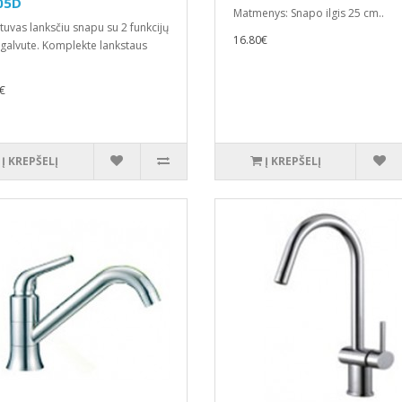
05D
Matmenys: Snapo ilgis 25 cm..
tuvas lanksčiu snapu su 2 funkcijų
16.80€
galvute. Komplekte lankstaus
€
Į KREPŠELĮ
Į KREPŠELĮ