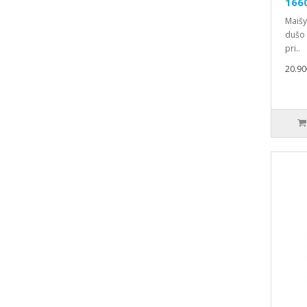
166
Maišy
dušo 
pri..
20.90