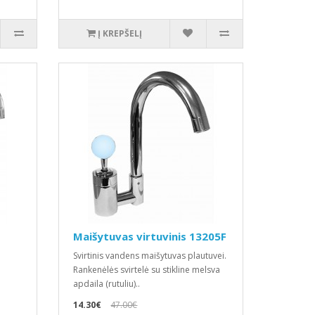
Į KREPŠELĮ
Maišytuvas virtuvinis 13205F
Svirtinis vandens maišytuvas plautuvei.
Rankenėlės svirtelė su stikline melsva
apdaila (rutuliu)..
14.30€
47.00€