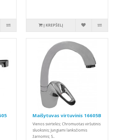
Į KREPŠELĮ
605
Maišytuvas virtuvinis 16605B
Vienos svirtelės; Chromuotas viršutinis
sluoksnis; Jungiami lanksčiomis
žarnomis; S..