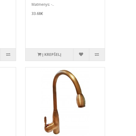
Matmenys: -..
33.68€
Į KREPŠELĮ