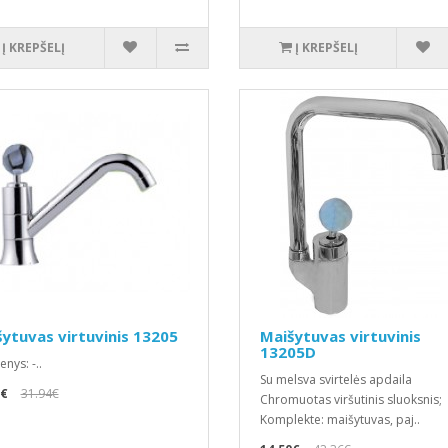
Į KREPŠELĮ
Į KREPŠELĮ
ytuvas virtuvinis 13205
Maišytuvas virtuvinis
13205D
nys: -..
Su melsva svirtelės apdaila
0€
31.94€
Chromuotas viršutinis sluoksnis;
Komplekte: maišytuvas, paj..