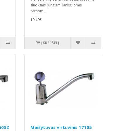
sluoksnis; Jungiami lanksčiomis
žarnom..
19.40€
Į KREPŠELĮ
6605Z
Maišytuvas virtuvinis 17105