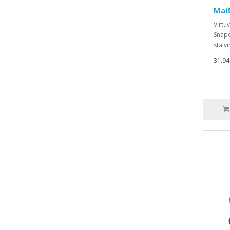
Maiš
Virtu
Snape
stalvir
31.94