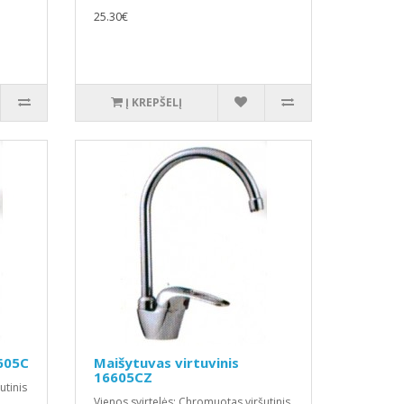
25.30€
Į KREPŠELĮ
6605C
Maišytuvas virtuvinis
16605CZ
utinis
Vienos svirtelės; Chromuotas viršutinis