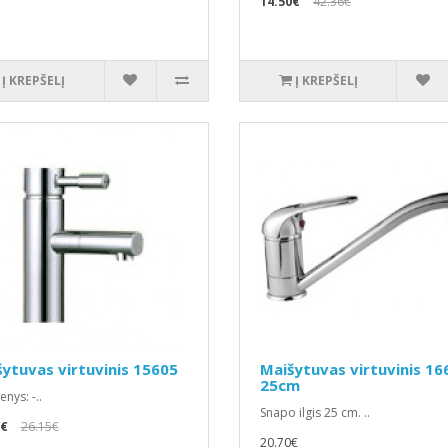
14.50€
42.36€
Į KREPŠELĮ
Į KREPŠELĮ
ytuvas virtuvinis 15605
Maišytuvas virtuvinis 16
25cm
nys: -..
Snapo ilgis 25 cm. ..
0€
26.15€
20.70€