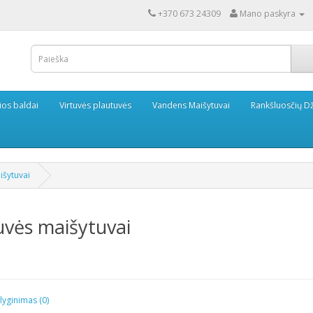
+370 673 24309
Mano paskyra
ios baldai
Virtuvės plautuvės
Vandens Maišytuvai
Rankšluosčių Dž
išytuvai
uvės maišytuvai
lyginimas (0)