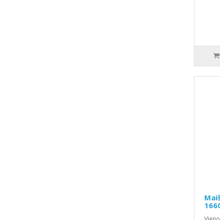
Maiš
166
Vieno