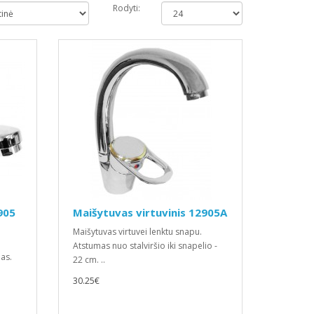
Rodyti:
905
Maišytuvas virtuvinis 12905A
Maišytuvas virtuvei lenktu snapu.
u
Atstumas nuo stalviršio iki snapelio -
as.
22 cm. ..
30.25€