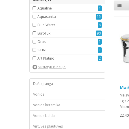
Aqualine
1
Aquasanita
15
Blue Water
6
Euroliux
90
Oras
1
S-LINE
1
Art Platino
2
Dušo įranga
Maiš
Vonios
Maišy
ilgis
Vonios keramika
Matme
22.40
Vonios baldai
Virtuvės plautuvės