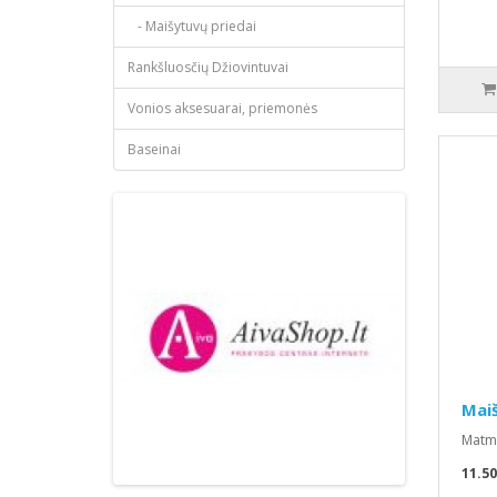
- Maišytuvų priedai
Rankšluosčių Džiovintuvai
Vonios aksesuarai, priemonės
Baseinai
Maiš
Matme
11.5