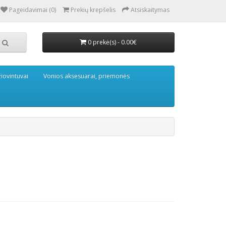
Pageidavimai (0)
Prekių krepšelis
Atsiskaitymas
0 prekė(s) - 0.00€
iovintuvai
Vonios aksesuarai, priemonės