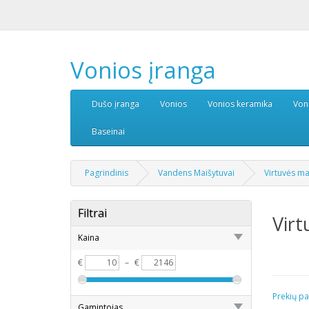
Vonios įranga
Dušo įranga
Vonios
Vonios keramika
Von
Baseinai
Pagrindinis
Vandens Maišytuvai
Virtuvės ma
Filtrai
Virt
Kaina
€
–
€
Prekių pa
Gamintojas