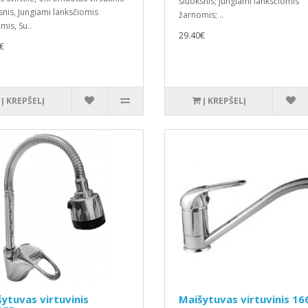
sluoksnis; Jungiami lanksčiomis
snis, Jungiami lanksčiomis
žarnomis; ..
mis, Su..
29.40€
€
Į KREPŠELĮ
Į KREPŠELĮ
ytuvas virtuvinis
Maišytuvas virtuvinis 1