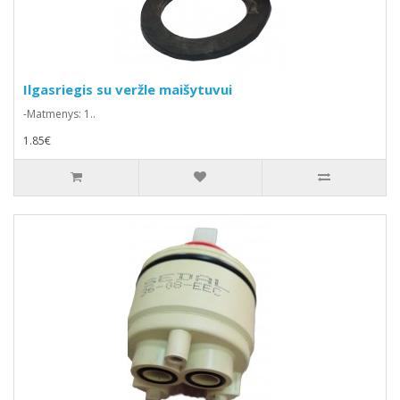
Ilgasriegis su veržle maišytuvui
-Matmenys: 1..
1.85€