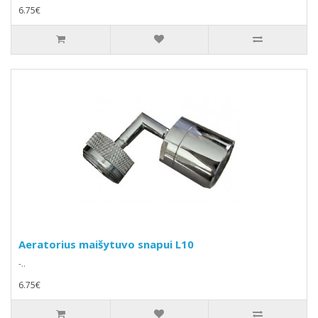
6.75€
Aeratorius maišytuvo snapui L10
-..
6.75€