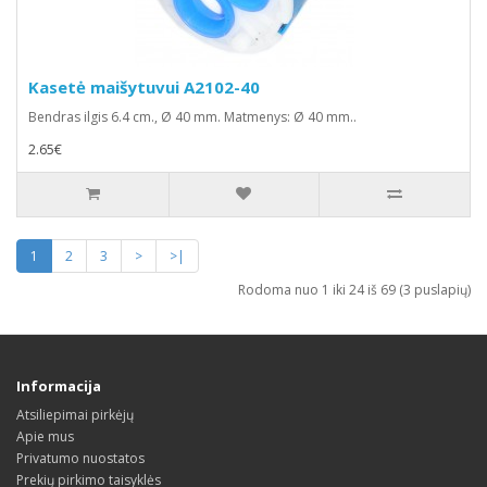
Kasetė maišytuvui A2102-40
Bendras ilgis 6.4 cm., Ø 40 mm. Matmenys: Ø 40 mm..
2.65€
1
2
3
>
>|
Rodoma nuo 1 iki 24 iš 69 (3 puslapių)
Informacija
Atsiliepimai pirkėjų
Apie mus
Privatumo nuostatos
Prekių pirkimo taisyklės