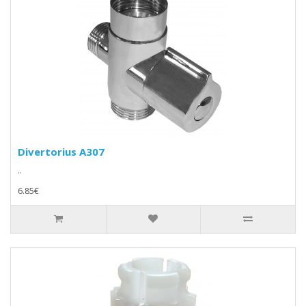
Divertorius A307
..
6.85€