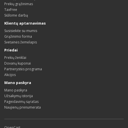
Prekių grąžinimas
TaxFree
Siūlome darbą
Klientų aptarnavimas
Susisiekite su mumis
Grąžinimo forma
Svetainės žemėlapis
Priedai
Prekių ženklai
Dovanų kuponai
Partnerystės programa
Akcijos
Mano paskyra
Mano paskyra
Užsakymų istorija
Pageidavimų sąrašas
Naujienų prenumerata
OpenCart