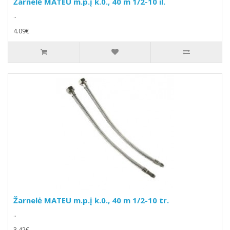
Žarnelė MATEU m.p.į k.0., 40 m 1/2-10 il.
..
4.09€
Žarnelė MATEU m.p.į k.0., 40 m 1/2-10 tr.
..
3.42€