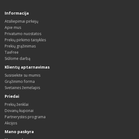
Informacija
Atsiliepimai pirkėjų
Apie mus
Privatumo nuostatos
Prekių pirkimo taisyklės
Prekių grąžinimas
TaxFree
Siūlome darbą
Klientų aptarnavimas
Susisiekite su mumis
Grąžinimo forma
Svetainės žemėlapis
Priedai
Prekių ženklai
Dovanų kuponai
Partnerystės programa
Akcijos
Mano paskyra