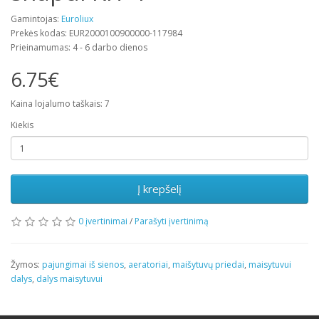
Gamintojas:
Euroliux
Prekės kodas: EUR2000100900000-117984
Prieinamumas: 4 - 6 darbo dienos
6.75€
Kaina lojalumo taškais: 7
Kiekis
Į krepšelį
0 įvertinimai
/
Parašyti įvertinimą
Žymos:
pajungimai iš sienos
,
aeratoriai
,
maišytuvų priedai
,
maisytuvui
dalys
,
dalys maisytuvui