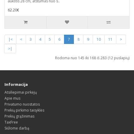
aukštis 28 cm, atstumas nuo s..
62.20€
|<
<
3
4
5
6
7
8
9
10
11
>
>|
Rodoma nuo 145 iki 168 iš 283 (12 puslapių)
Informacija
Atsiliepimai pirkėjų
Apie mus
Privatumo nuostatos
Prekių pirkimo taisyklės
Prekių grąžinimas
TaxFree
Siūlome darbą