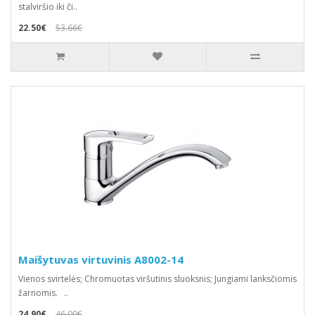
stalviršio iki či..
22.50€
53.66€
Maišytuvas virtuvinis A8002-14
Vienos svirtelės; Chromuotas viršutinis sluoksnis; Jungiami lanksčiomis
žarnomis. ..
24.90€
46.00€