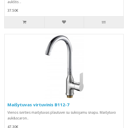
aukštis ..
37.50€
Maišytuvas virtuvinis B112-7
Vienos svirties maišytuvas plautuvei su sukiojamu snapu. Maišytuvo
auk&scaron..
47.30€