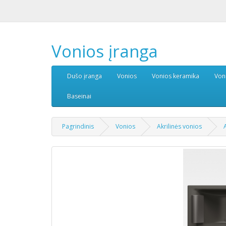
Vonios įranga
Dušo įranga
Vonios
Vonios keramika
Von
Baseinai
Pagrindinis
Vonios
Akrilinės vonios