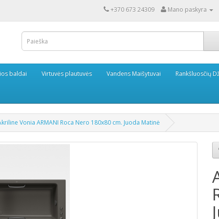
+370 673 24309
Mano paskyra
ios baldai
Virtuvės plautuvės
Vandens Maišytuvai
Rankšluosčių Dž
Akriline Vonia ARMANI Roca Nero 180x80 cm. Juoda Matinė