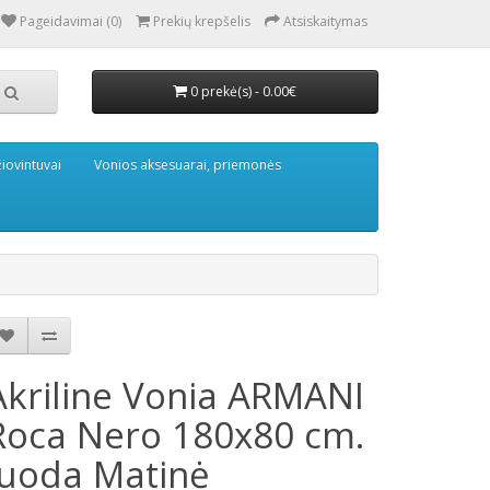
Pageidavimai (0)
Prekių krepšelis
Atsiskaitymas
0 prekė(s) - 0.00€
iovintuvai
Vonios aksesuarai, priemonės
Akriline Vonia ARMANI
Roca Nero 180x80 cm.
Juoda Matinė