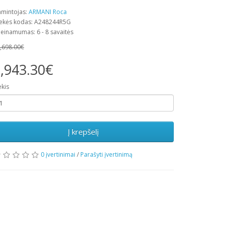
mintojas:
ARMANI Roca
ekės kodas: A248244R5G
ieinamumas: 6 - 8 savaitės
,698.00€
,943.30€
ekis
Į krepšelį
0 įvertinimai
/
Parašyti įvertinimą