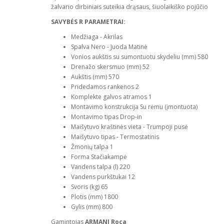
žalvario dirbiniais suteikia drąsaus, šiuolaikiško pojūčio
SAVYBĖS R PARAMETRAI:
Medžiaga - Akrilas
Spalva Nero - Juoda Matinė
Vonios aukštis su sumontuotu skydeliu (mm) 580
Drenažo skersmuo (mm) 52
Aukštis (mm) 570
Pridedamos rankenos 2
Komplekte galvos atramos 1
Montavimo konstrukcija Su rėmu (įmontuota)
Montavimo tipas Drop-in
Maišytuvo kraštinės vieta - Trumpoji pusė
Maišytuvo tipas - Termostatinis
Žmonių talpa 1
Forma Stačiakampė
Vandens talpa (l) 220
Vandens purkštukai 12
Svoris (kg) 65
Plotis (mm) 1800
Gylis (mm) 800
Gamintojas
ARMANI Roca