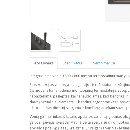
Aprašymas
Specifikacija
Įvertinimai (0)
Integruojama vonia 1800 x 800 mm su termostatiniu maišytuv
Šios kolekcijos vonios yra elegancijos ir rafinuotumo įkūnijima
šis modelis turi ant denio montuojamą termostatinį čiaupą, vo
nepastebimai paslėptas, kai nenaudojamas, kad bendras lini
daiktų. vizualiniai elementai. Sklandus, ergonomiškas šios vo
užtikrinančias didesnį saugumą ir komfortą atliekant savęs pri
Vonią galima rinktis iš keturių apdailos variantų: glotnios bli
gaivos, gaivaus išvaizdą; Matinė balta spalva su chromuotais ž
apdailos posūkį; šiltas „Greige“ su „Greige“ žalvario aksesua