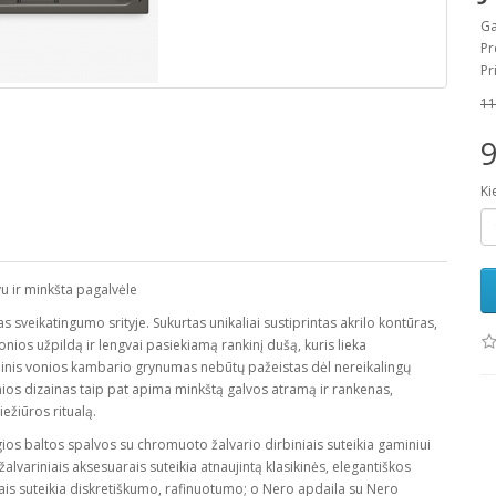
Ga
Pr
Pr
11
9
Ki
u ir minkšta pagalvėle
s sveikatingumo srityje. Sukurtas unikaliai sustiprintas akrilo kontūras,
nios užpildą ir lengvai pasiekiamą rankinį dušą, kuris lieka
jinis vonios kambario grynumas nebūtų pažeistas dėl nereikalingų
nios dizainas taip pat apima minkštą galvos atramą ir rankenas,
ežiūros ritualą.
zgios baltos spalvos su chromuoto žalvario dirbiniais suteikia gaminiui
alvariniais aksesuarais suteikia atnaujintą klasikinės, elegantiškos
rais suteikia diskretiškumo, rafinuotumo; o Nero apdaila su Nero