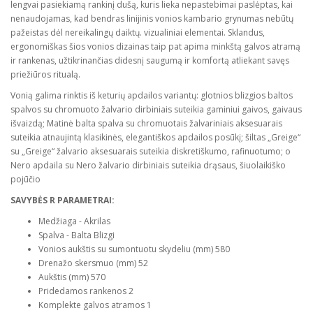
lengvai pasiekiamą rankinį dušą, kuris lieka nepastebimai paslėptas, kai
nenaudojamas, kad bendras linijinis vonios kambario grynumas nebūtų
pažeistas dėl nereikalingų daiktų. vizualiniai elementai. Sklandus,
ergonomiškas šios vonios dizainas taip pat apima minkštą galvos atramą
ir rankenas, užtikrinančias didesnį saugumą ir komfortą atliekant savęs
priežiūros ritualą.
Vonią galima rinktis iš keturių apdailos variantų: glotnios blizgios baltos
spalvos su chromuoto žalvario dirbiniais suteikia gaminiui gaivos, gaivaus
išvaizdą; Matinė balta spalva su chromuotais žalvariniais aksesuarais
suteikia atnaujintą klasikinės, elegantiškos apdailos posūkį; šiltas „Greige“
su „Greige“ žalvario aksesuarais suteikia diskretiškumo, rafinuotumo; o
Nero apdaila su Nero žalvario dirbiniais suteikia drąsaus, šiuolaikiško
pojūčio
SAVYBĖS R PARAMETRAI:
Medžiaga - Akrilas
Spalva - Balta Blizgi
Vonios aukštis su sumontuotu skydeliu (mm) 580
Drenažo skersmuo (mm) 52
Aukštis (mm) 570
Pridedamos rankenos 2
Komplekte galvos atramos 1