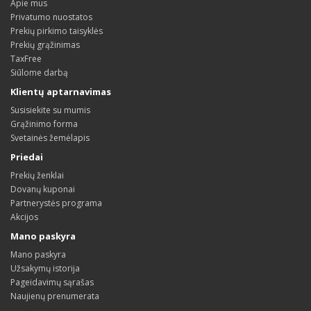
Apie mus
Privatumo nuostatos
Prekių pirkimo taisyklės
Prekių grąžinimas
TaxFree
Siūlome darbą
Klientų aptarnavimas
Susisiekite su mumis
Grąžinimo forma
Svetainės žemėlapis
Priedai
Prekių ženklai
Dovanų kuponai
Partnerystės programa
Akcijos
Mano paskyra
Mano paskyra
Užsakymų istorija
Pageidavimų sąrašas
Naujienų prenumerata