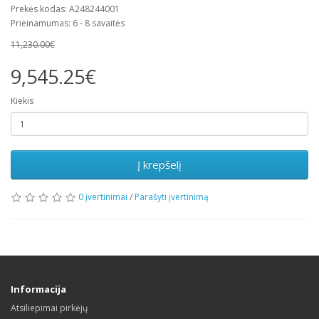
Prekės kodas: A248244001
Prieinamumas: 6 - 8 savaitės
11,230.00€
9,545.25€
Kiekis
Į krepšelį
0 įvertinimai
/
Parašyti įvertinimą
Informacija
Atsiliepimai pirkėjų