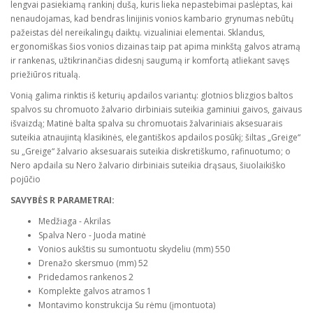
lengvai pasiekiamą rankinį dušą, kuris lieka nepastebimai paslėptas, kai
nenaudojamas, kad bendras linijinis vonios kambario grynumas nebūtų
pažeistas dėl nereikalingų daiktų. vizualiniai elementai. Sklandus,
ergonomiškas šios vonios dizainas taip pat apima minkštą galvos atramą
ir rankenas, užtikrinančias didesnį saugumą ir komfortą atliekant savęs
priežiūros ritualą.
Vonią galima rinktis iš keturių apdailos variantų: glotnios blizgios baltos
spalvos su chromuoto žalvario dirbiniais suteikia gaminiui gaivos, gaivaus
išvaizdą; Matinė balta spalva su chromuotais žalvariniais aksesuarais
suteikia atnaujintą klasikinės, elegantiškos apdailos posūkį; šiltas „Greige“
su „Greige“ žalvario aksesuarais suteikia diskretiškumo, rafinuotumo; o
Nero apdaila su Nero žalvario dirbiniais suteikia drąsaus, šiuolaikiško
pojūčio
SAVYBĖS R PARAMETRAI:
Medžiaga - Akrilas
Spalva Nero - Juoda matinė
Vonios aukštis su sumontuotu skydeliu (mm) 550
Drenažo skersmuo (mm) 52
Pridedamos rankenos 2
Komplekte galvos atramos 1
Montavimo konstrukcija Su rėmu (įmontuota)