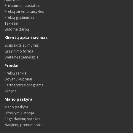
Privatumo nuostatos
Prekių pirkimo taisyklės
Prekių grąžinimas
TaxFree
Siūlome darbą
Klientų aptarnavimas
Susisiekite su mumis
Grąžinimo forma
Svetainės žemėlapis
Priedai
Prekių ženklai
Dovanų kuponai
Partnerystės programa
Akcijos
Mano paskyra
Mano paskyra
Užsakymų istorija
Pageidavimų sąrašas
Naujienų prenumerata