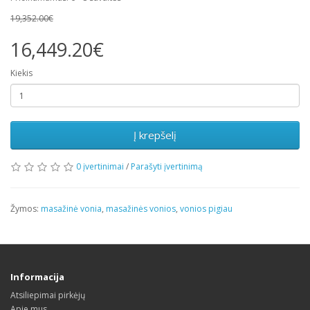
19,352.00€
16,449.20€
Kiekis
Į krepšelį
0 įvertinimai
/
Parašyti įvertinimą
Žymos:
masažinė vonia
,
masažinės vonios
,
vonios pigiau
Informacija
Atsiliepimai pirkėjų
Apie mus