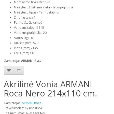
Montavimo tipas Drop-in
Maišytuvo kraštinės vieta - Trumpoji pusė
Maišytuvo tipas - Termostatinis
Žmonių talpa 1
Forma Stačiakampė
Vandens talpa (l) 345
Vandens purkštukai 20
Svoris (kg) 103
Aukštis (mm) 570
Plotis (mm) 2145
Gylis (mm) 110
Gamintojas
ARMANI R
oca
Akrilinė Vonia ARMANI
Roca Nero 214x110 cm.
Gamintojas:
ARMANI Roca
Prekės kodas: A248201R5G
Prieinamumas: 6 - 8 savaitės