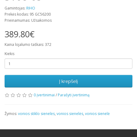
Gamintojas:
RIHO
Prekės kodas: 95 GC56200
Prieinamumas: Užsakomos
389.80€
Kaina lojalumo taškais: 372
Kiekis
Į krepšelį
0 įvertinimai
/
Parašyti įvertinimą
Žymos:
vonios stiklo sienelės
,
vonios sienelės
,
vonios sienelė