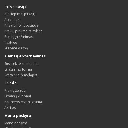
Informacija
Atsiliepimai pirkėjų
Apie mus
Privatumo nuostatos
Prekių pirkimo taisyklės
Prekių grąžinimas
TaxFree
Siūlome darbą
Klientų aptarnavimas
Susisiekite su mumis
Grąžinimo forma
Svetainės žemėlapis
Priedai
Prekių ženklai
Dovanų kuponai
Partnerystės programa
Akcijos
Mano paskyra
Mano paskyra