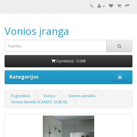
Vonios įranga
0 prekė(s) - 0.00€
Kategorijos
Pagrindinis
Vonios
Vonios sienelės
Vonios Sienelė SCANDIC S108-65