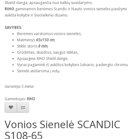
Shield danga, apsaugančia nuo kalkių susidarymo.
RIHO
gaminamos berėmės Scandic ir Nautic vonios sienelės pasižymi
aukšta kokybe ir šiuolaikiniu dizainu.
SAVYBĖS:
Berėmės varstomos vonios sienelės,
Matmenys
65x150 cm
,
Stiklo storis
8 mm
,
Grūdintas, skaidrus, saugus stiklas,
Apsauginė
RIHO Shield danga
,
Vyriai pagaminti iš aukštos kokybės žalvario, padengto chromu
Sienelė atidaroma į vidų.
Garantija 5 metai
Gamintojas:
RIHO
Vonios Sienelė SCANDIC
S108-65