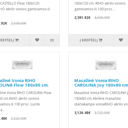
CASTELLO Flow 180x120
180x120 cm. RIHO akrilo vonios
HO akrilo vonios gaminamos iš
gaminamos iš 100 proc. ..
3,391.92€
4,038.00€
.92€
2,538.00€
KREPŠELĮ
Į KREPŠELĮ
ažinė Vonia RIHO
Masažinė Vonia RIHO
OLINA Flow 180x80 cm.
CAROLINA Joy 180x80 cm
inė Vonia RIHO CAROLINA Flow
Masažinė Vonia RIHO CAROLINA 
0 cm.RIHO akrilo vonios
180x80 cm.Akrilinė masažinė
amos iš 100 proc. Lucite
stačiakampė voniaRIHO akrilo von
a..
3,126.48€
3,722.00€
.48€
2,222.00€