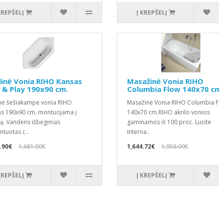
KREPŠELĮ
Į KREPŠELĮ
linė Vonia RIHO Kansas
Masažinė Vonia RIHO
 & Play 190x90 cm.
Columbia Flow 140x70 c
inė šešiakampė vonia RIHO
Masažinė Vonia RIHO Columbia 
s 190x90 cm. montuojama į
140x70 cm.RIHO akrilo vonios
. Vandens išbėgimas
gaminamos iš 100 proc. Lucite
tuotas c..
Interna..
.90€
1,681.00€
1,644.72€
1,958.00€
KREPŠELĮ
Į KREPŠELĮ