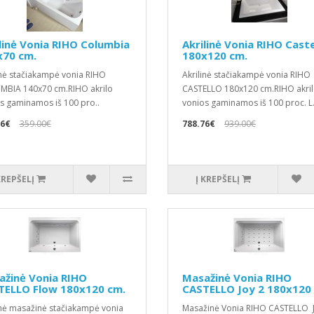
linė Vonia RIHO Columbia
Akrilinė Vonia RIHO Caste
x70 cm.
180x120 cm.
inė stačiakampė vonia RIHO
Akrilinė stačiakampė vonia RIHO
BIA 140x70 cm.RIHO akrilo
CASTELLO 180x120 cm.RIHO akri
s gaminamos iš 100 pro..
vonios gaminamos iš 100 proc. L.
56€
359.00€
788.76€
939.00€
KREPŠELĮ
Į KREPŠELĮ
ažinė Vonia RIHO
Masažinė Vonia RIHO
TELLO Flow 180x120 cm.
CASTELLO Joy 2 180x120
inė masažinė stačiakampė vonia
Masažinė Vonia RIHO CASTELLO J