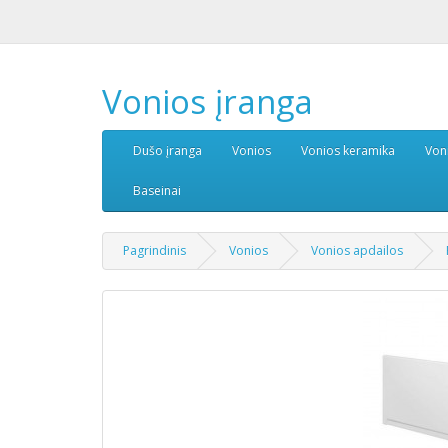
Vonios įranga
Dušo įranga
Vonios
Vonios keramika
Von
Baseinai
Pagrindinis
Vonios
Vonios apdailos