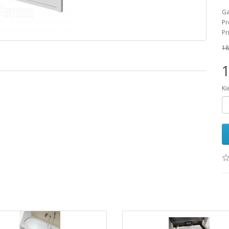
Ga
Pr
Pr
18
1
Ki