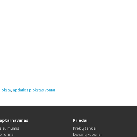
plokštė
,
apdailos plokštės voniai
 aptarnavimas
Priedai
te su mumis
Prekių ženklai
o forma
Dovanų kuponai