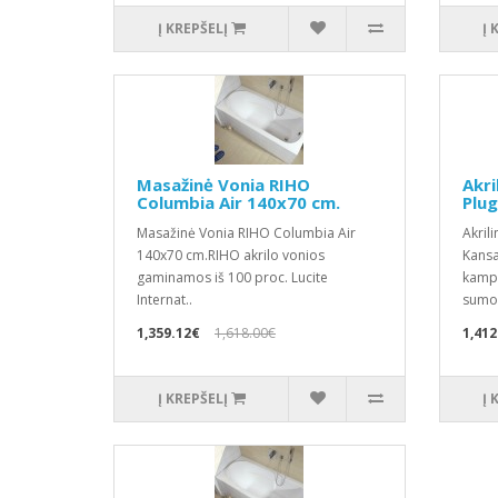
Į KREPŠELĮ
Į 
Masažinė Vonia RIHO
Akri
Columbia Air 140x70 cm.
Plug
Masažinė Vonia RIHO Columbia Air
Akril
140x70 cm.RIHO akrilo vonios
Kansa
gaminamos iš 100 proc. Lucite
kampą
Internat..
sumon
1,359.12€
1,618.00€
1,412
Į KREPŠELĮ
Į 