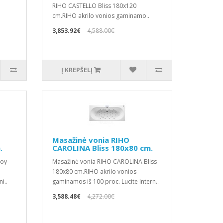
RIHO CASTELLO Bliss 180x120
cm.RIHO akrilo vonios gaminamo..
3,853.92€
4,588.00€
Į KREPŠELĮ
Masažinė vonia RIHO
.
CAROLINA Bliss 180x80 cm.
Joy
Masažinė vonia RIHO CAROLINA Bliss
180x80 cm.RIHO akrilo vonios
i..
gaminamos iš 100 proc. Lucite Intern..
3,588.48€
4,272.00€