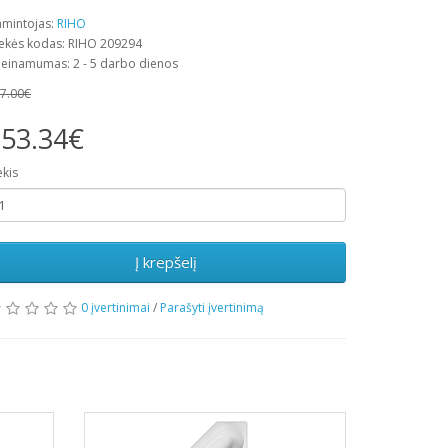
mintojas:
RIHO
ekės kodas: RIHO 209294
ieinamumas: 2 - 5 darbo dienos
7.00€
53.34€
ekis
Į krepšelį
0 įvertinimai
/
Parašyti įvertinimą