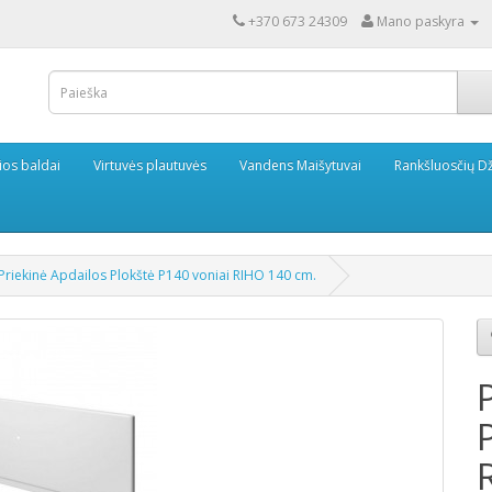
+370 673 24309
Mano paskyra
ios baldai
Virtuvės plautuvės
Vandens Maišytuvai
Rankšluosčių Dž
Priekinė Apdailos Plokštė P140 voniai RIHO 140 cm.