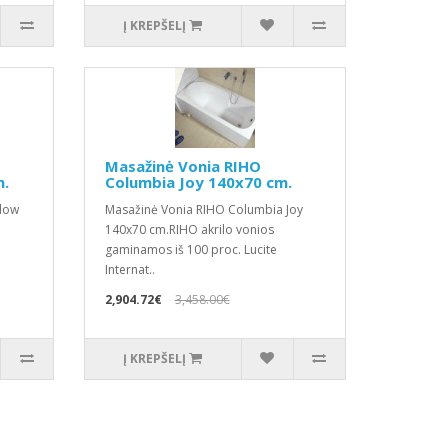
Į KREPŠELĮ
Masažinė Vonia RIHO
m.
Columbia Joy 140x70 cm.
Flow
Masažinė Vonia RIHO Columbia Joy
140x70 cm.RIHO akrilo vonios
gaminamos iš 100 proc. Lucite
Internat..
2,904.72€
3,458.00€
Į KREPŠELĮ