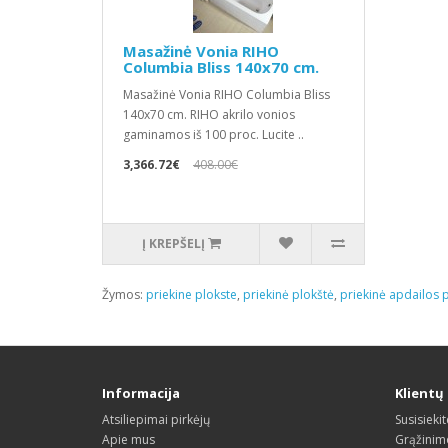
Masažinė Vonia RIHO
Columbia Bliss 140x70 cm.
Masažinė Vonia RIHO Columbia Bliss
140x70 cm. RIHO akrilo vonios
gaminamos iš 100 proc. Lucite ..
3,366.72€
408.00€
Į KREPŠELĮ
Žymos:
priekine plokste
,
priekinė plokštė
,
priekinė apdailos 
Informacija
Klientų
Atsiliepimai pirkėjų
Susisieki
Apie mus
Grąžinim