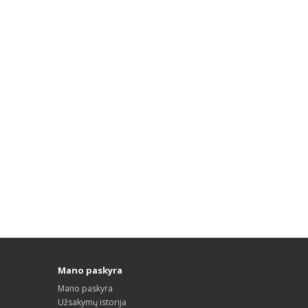
Mano paskyra
Mano paskyra
Užsakymų istorija