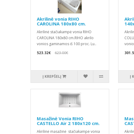
Akrilinė vonia RIHO
Akri
CAROLINA 180x80 cm.
140
Akrilinė stačiakampė vonia RIHO
Akril
CAROLINA 180x80 cm.RIHO akrilo
COLUM
vonios gaminamos iš 100 proc. Lu..
vonio
523.32€
623.00€
301.
Į KREPŠELĮ
Į 
Masažinė Vonia RIHO
Mas
CASTELLO Air 2 180x120 cm.
CAS
Akrilinė masažinė stačiakampė vonia
Akril