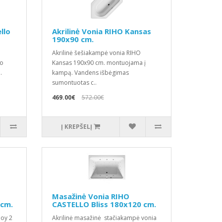
llo
Akrilinė Vonia RIHO Kansas
190x90 cm.
Akrilinė šešiakampė vonia RIHO
lo
Kansas 190x90 cm. montuojama į
.
kampą. Vandens išbėgimas
sumontuotas c..
469.00€
572.00€
Į KREPŠELĮ
Masažinė Vonia RIHO
 cm.
CASTELLO Bliss 180x120 cm.
oy 2
Akrilinė masažinė stačiakampė vonia