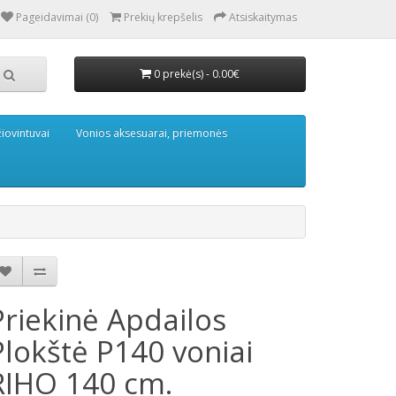
Pageidavimai (0)
Prekių krepšelis
Atsiskaitymas
0 prekė(s) - 0.00€
iovintuvai
Vonios aksesuarai, priemonės
Priekinė Apdailos
Plokštė P140 voniai
RIHO 140 cm.