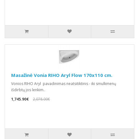
Masažinė Vonia RIHO Aryl Flow 170x110 cm.
Vonios RIHO Aryl pavadinimas neatsitiktinis - iki smulkmenų
išdirbtų jos lenkim..
1,745.90€
2,078.00€