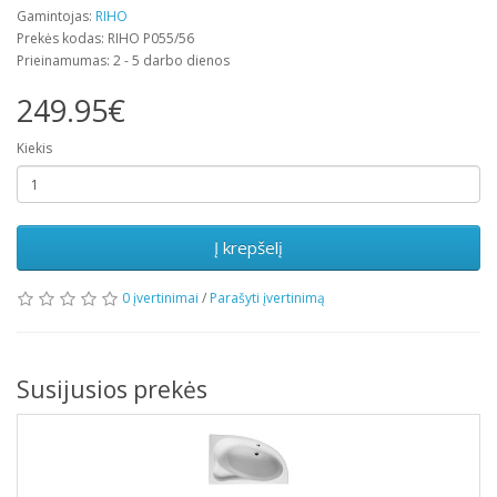
Gamintojas:
RIHO
Prekės kodas: RIHO P055/56
Prieinamumas: 2 - 5 darbo dienos
249.95€
Kiekis
Į krepšelį
0 įvertinimai
/
Parašyti įvertinimą
Susijusios prekės