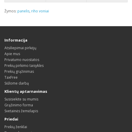
Žymos:
panelis
,
riho voniai
Informacija
Atsiliepimai pirkėjų
Apie mus
Privatumo nuostatos
Prekių pirkimo taisyklės
Prekių grąžinimas
TaxFree
Siūlome darbą
Klientų aptarnavimas
Susisiekite su mumis
Grąžinimo forma
Svetainės žemėlapis
Priedai
Prekių ženklai