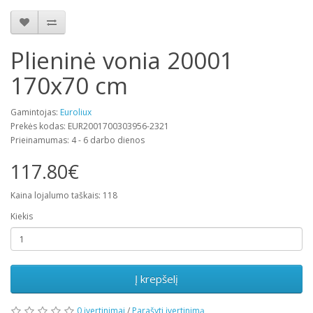
Plieninė vonia 20001
170x70 cm
Gamintojas:
Euroliux
Prekės kodas: EUR2001700303956-2321
Prieinamumas: 4 - 6 darbo dienos
117.80€
Kaina lojalumo taškais: 118
Kiekis
Į krepšelį
0 įvertinimai
/
Parašyti įvertinimą