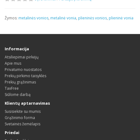
Žymos:
metalinės vonios
,
metalinė vonia
,
plieninės vonios
,
plieninė vonia
Informacija
Atsiliepimai pirkėjų
Apie mus
Privatumo nuostatos
Prekių pirkimo taisyklės
Prekių grąžinimas
TaxFree
Siūlome darbą
Klientų aptarnavimas
Susisiekite su mumis
Grąžinimo forma
Svetainės žemėlapis
Priedai