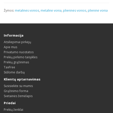
Žymos:
metalinės vonios
,
metalinė vonia
,
plieninės vonios
,
plieninė vonia
Informacija
Atsiliepimai pirkėjų
Apie mus
Privatumo nuostatos
Prekių pirkimo taisyklės
Prekių grąžinimas
TaxFree
Siūlome darbą
Klientų aptarnavimas
Susisiekite su mumis
Grąžinimo forma
Svetainės žemėlapis
Priedai
Prekių ženklai