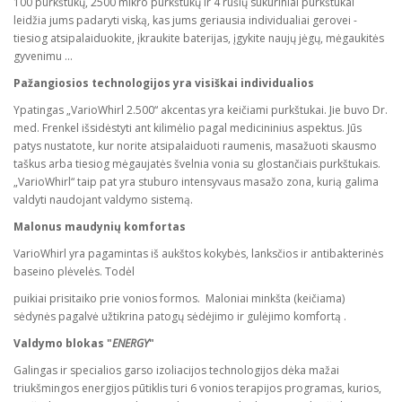
100 purkštukų, 2500 mikro purkštukų ir 4 rūšių sūkuriniai purkštukai
leidžia jums padaryti viską, kas jums geriausia individualiai gerovei -
tiesiog atsipalaiduokite, įkraukite baterijas, įgykite naujų jėgų, mėgaukitės
gyvenimu ...
Pažangiosios technologijos yra visiškai individualios
Ypatingas „VarioWhirl 2.500“ akcentas yra keičiami purkštukai. Jie buvo Dr.
med. Frenkel išsidėstyti ant kilimėlio pagal medicininius aspektus. Jūs
patys nustatote, kur norite atsipalaiduoti raumenis, masažuoti skausmo
taškus arba tiesiog mėgaujatės švelnia vonia su glostančiais purkštukais.
„VarioWhirl“ taip pat yra stuburo intensyvaus masažo zona, kurią galima
valdyti naudojant valdymo sistemą.
Malonus maudynių komfortas
VarioWhirl yra pagamintas iš aukštos kokybės, lanksčios ir antibakterinės
baseino plėvelės. Todėl
puikiai prisitaiko prie vonios formos. Maloniai minkšta (keičiama)
sėdynės pagalvė užtikrina patogų sėdėjimo ir gulėjimo komfortą .
Valdymo blokas "
ENERGY
"
Galingas ir specialios garso izoliacijos technologijos dėka mažai
triukšmingos energijos pūtiklis turi 6 vonios terapijos programas, kurios,