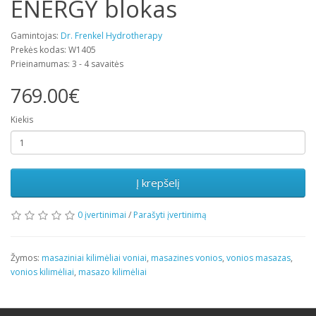
ENERGY blokas
Gamintojas:
Dr. Frenkel Hydrotherapy
Prekės kodas: W1405
Prieinamumas: 3 - 4 savaitės
769.00€
Kiekis
Į krepšelį
0 įvertinimai
/
Parašyti įvertinimą
Žymos:
masaziniai kilimėliai voniai
,
masazines vonios
,
vonios masazas
,
vonios kilimėliai
,
masazo kilimėliai