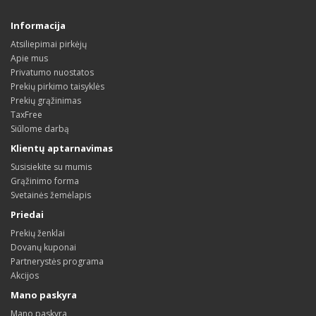
Informacija
Atsiliepimai pirkėjų
Apie mus
Privatumo nuostatos
Prekių pirkimo taisyklės
Prekių grąžinimas
TaxFree
Siūlome darbą
Klientų aptarnavimas
Susisiekite su mumis
Grąžinimo forma
Svetainės žemėlapis
Priedai
Prekių ženklai
Dovanų kuponai
Partnerystės programa
Akcijos
Mano paskyra
Mano paskyra