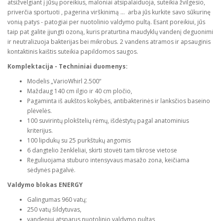
atsižvelgiant į jūsų poreikius, maloniai atsipalaiduoja, suteikia žvilgesio,
priverčia sportuoti , pagerina virškinimą ... arba jūs kurkite savo sūkurinę
vonią patys - patogiai per nuotolinio valdymo pultą. Esant poreikiui, jūs
taip pat galite įjungti ozoną, kuris praturtina maudyklų vandenį deguonimi
ir neutralizuoja bakterijas bei mikrobus. 2 vandens atramos ir apsauginis
kontaktinis kaištis suteikia papildomos saugos.
Komplektacija - Techniniai duomenys:
Modelis „VarioWhirl 2.500“
Maždaug 140 cm ilgio ir 40 cm pločio,
Pagaminta iš aukštos kokybės, antibakterinės ir lanksčios baseino
plėvelės.
100 suvirintų plokštelių rėmų, išdėstytų pagal anatominius
kriterijus.
100 lipdukų su 25 purkštukų angomis
6 dangtelio ženkleliai, skirti stovėti tam tikrose vietose
Reguliuojama stuburo intensyvaus masažo zona, keičiama
sėdynės pagalvė.
Valdymo blokas ENERGY
Galingumas 960 vatų;
250 vatų šildytuvas,
vandeniui atsparus nuotolinio valdymo pultas,