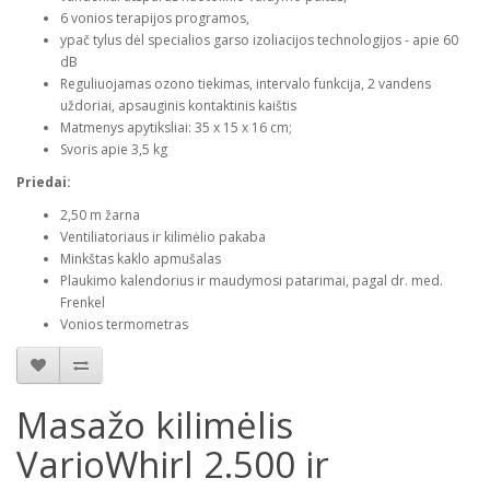
6 vonios terapijos programos,
ypač tylus dėl specialios garso izoliacijos technologijos - apie 60
dB
Reguliuojamas ozono tiekimas, intervalo funkcija, 2 vandens
uždoriai, apsauginis kontaktinis kaištis
Matmenys apytiksliai: 35 x 15 x 16 cm;
Svoris apie 3,5 kg
Priedai:
2,50 m žarna
Ventiliatoriaus ir kilimėlio pakaba
Minkštas kaklo apmušalas
Plaukimo kalendorius ir maudymosi patarimai, pagal dr. med.
Frenkel
Vonios termometras
Masažo kilimėlis
VarioWhirl 2.500 ir