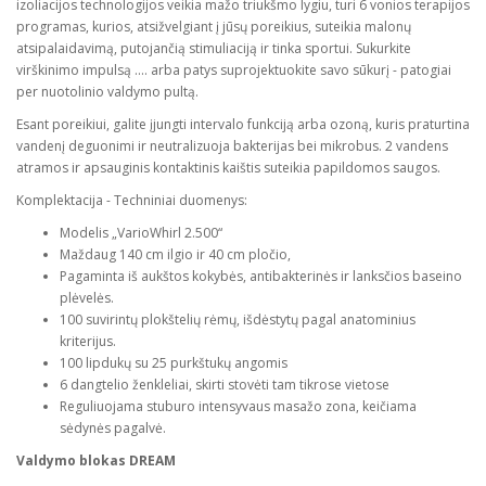
izoliacijos technologijos veikia mažo triukšmo lygiu, turi 6 vonios terapijos
programas, kurios, atsižvelgiant į jūsų poreikius, suteikia malonų
atsipalaidavimą, putojančią stimuliaciją ir tinka sportui. Sukurkite
virškinimo impulsą .... arba patys suprojektuokite savo sūkurį - patogiai
per nuotolinio valdymo pultą.
Esant poreikiui, galite įjungti intervalo funkciją arba ozoną, kuris praturtina
vandenį deguonimi ir neutralizuoja bakterijas bei mikrobus. 2 vandens
atramos ir apsauginis kontaktinis kaištis suteikia papildomos saugos.
Komplektacija - Techniniai duomenys:
Modelis „VarioWhirl 2.500“
Maždaug 140 cm ilgio ir 40 cm pločio,
Pagaminta iš aukštos kokybės, antibakterinės ir lanksčios baseino
plėvelės.
100 suvirintų plokštelių rėmų, išdėstytų pagal anatominius
kriterijus.
100 lipdukų su 25 purkštukų angomis
6 dangtelio ženkleliai, skirti stovėti tam tikrose vietose
Reguliuojama stuburo intensyvaus masažo zona, keičiama
sėdynės pagalvė.
Valdymo blokas DREAM