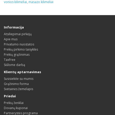
vonios kilimėliai
,
masazo kilimėliai
Informacija
Atsiliepimai pirkėjų
Apie mus
Privatumo nuostatos
Prekių pirkimo taisyklės
Prekių grąžinimas
TaxFree
Siūlome darbą
Klientų aptarnavimas
Susisiekite su mumis
Grąžinimo forma
Svetainės žemėlapis
Priedai
Prekių ženklai
Dovanų kuponai
Partnerystės programa