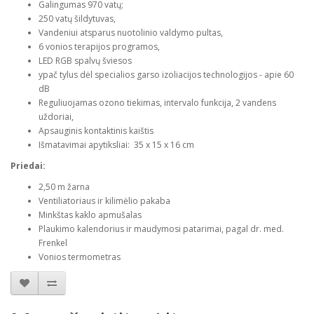
Galingumas 970 vatų;
250 vatų šildytuvas,
Vandeniui atsparus nuotolinio valdymo pultas,
6 vonios terapijos programos,
LED RGB spalvų šviesos
ypač tylus dėl specialios garso izoliacijos technologijos - apie 60
dB
Reguliuojamas ozono tiekimas, intervalo funkcija, 2 vandens
uždoriai,
Apsauginis kontaktinis kaištis
Išmatavimai apytiksliai: 35 x 15 x 16 cm
Priedai:
2,50 m žarna
Ventiliatoriaus ir kilimėlio pakaba
Minkštas kaklo apmušalas
Plaukimo kalendorius ir maudymosi patarimai, pagal dr. med.
Frenkel
Vonios termometras