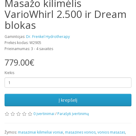
Masažo kilimėlis
VarioWhirl 2.500 ir Dream
blokas
Gamintojas:
Dr. Frenkel Hydrotherapy
Prekės kodas: W2905
Prieinamumas: 3 - 4 savaitės
779.00€
Kiekis
Į krepšelį
0 įvertinimai
/
Parašyti įvertinimą
Žymos:
masaziniai kilimėliai voniai
,
masazines vonios
,
vonios masazas
,