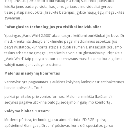
100 purkštukų, 2500 mikro purkštukų ir 4 rūšių sūkuriniai purkštukai
leidžia jums padaryti viską, kas jums geriausia individualiai gerovei -
tiesiog atsipalaiduokite, įkraukite baterijas, įgykite naujų jėgų, mėgaukitės
gyvenimu ...
Pažangiosios technologijos yra visiškai individualios
Ypatingas „VarioWhirl 2.500“ akcentas yra keičiami purkštukai. Jie buvo Dr.
med. Frenkel išsidėstyti ant kilimėlio pagal medicininius aspektus. Jūs
patys nustatote, kur norite atsipalaiduoti raumenis, masažuoti skausmo
taškus arba tiesiog mėgaujatės švelnia vonia su glostančiais purkštukais.
„VarioWhirl“ taip pat yra stuburo intensyvaus masažo zona, kurią galima
valdyti naudojant valdymo sistemą.
Malonus maudynių komfortas
VarioWhirl yra pagamintas iš aukštos kokybės, lanksčios ir antibakterinės
baseino plėvelės. Todėl
puikiai prisitaiko prie vonios formos. Maloniai minkšta (keičiama)
sėdynės pagalvė užtikrina patogų sėdėjimo ir gulėjimo komfortą .
Valdymo blokas "Dream"
Moderni pūstuvų technologija su atmosferiniu LED RGB spalvų
apšvietimu! Galingas „ Dream“ pūstuvas, kuris dėl specialios garso