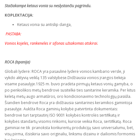
Stačiakampė ketaus vonia su neslystančiu pagrindu.
KOPLEKTACIJA:
Ketaus vonia su antislip danga,
PASTABA:
Vonios kojelės, rankenėlės ir sifonas užsakomas atskirai.
ROCA (Ispanija)
Globali lyderė: ROCA yra pasaulinė lyderė vonios kambario versle, ji
vykdo aktyvią veiklą 135 valstybėse.Didžiausia vonios įrangos tiekėja
visame pasaulyje.1925 m. buvo pradėta pirmųjų ketaus vonių gamyba, o
po penkiolikos metų bendrovė susitelkė ties sanitarine keramika. Per kitus
keletą metų augo armatūros, oro kondiciionavimo technologijų pasiūla.
Šiandien bendrovė Roca yra didžiausia sanitarinės keramikos gamintoja
pasaulyje. Aukšta Roca gaminių kokybė patvirtinta dokumentais:
bendrovė turi tarptautinį ISO 9001 kokybės kontrolės sertiﬁkatą ir
kokybės standartų visoms rinkoms, kuriose veikia Roca, sertiﬁkatą. Roca
gaminiai ne tik pranoksta konkurentų produkciją savo universalumu, bet,
visų pirma, išsiskiria savo originaliu, linksmu dizainu ir dailiomis formomis