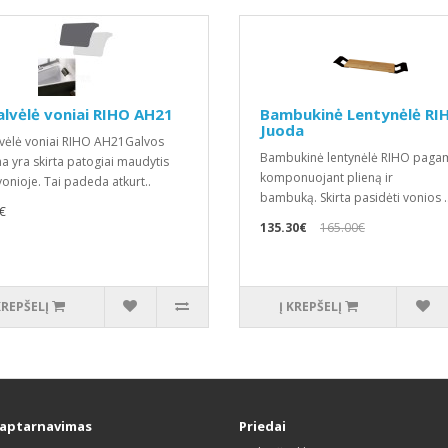
lvėlė voniai RIHO AH21
Bambukinė Lentynėlė RI
Juoda
vėlė voniai RIHO AH21Galvos
Bambukinė lentynėlė RIHO paga
a yra skirta patogiai maudytis
komponuojant plieną ir
vonioje. Tai padeda atkurt..
bambuką. Skirta pasidėti vonios .
€
135.30€
165.00€
KREPŠELĮ
Į KREPŠELĮ
 aptarnavimas
Priedai