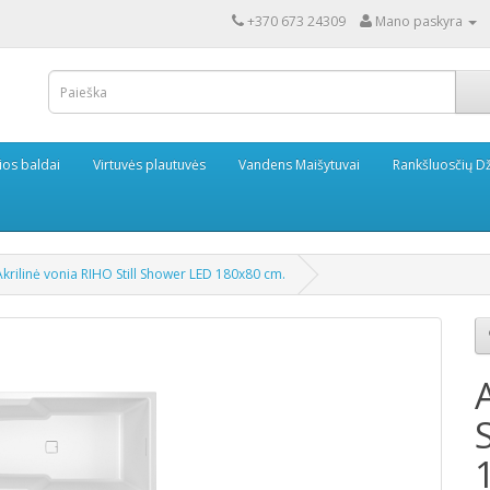
+370 673 24309
Mano paskyra
ios baldai
Virtuvės plautuvės
Vandens Maišytuvai
Rankšluosčių Dž
Akrilinė vonia RIHO Still Shower LED 180x80 cm.