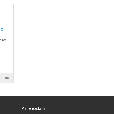
HO
minta
.
Mano paskyra