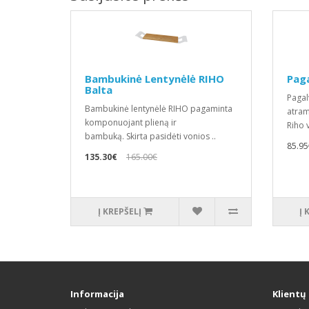
Bambukinė Lentynėlė RIHO
Paga
Balta
Pagal
Bambukinė lentynėlė RIHO pagaminta
atram
komponuojant plieną ir
Riho 
bambuką. Skirta pasidėti vonios ..
85.95
135.30€
165.00€
Į KREPŠELĮ
Į 
Informacija
Klientų