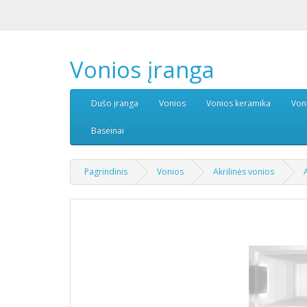
Vonios įranga
Dušo įranga
Vonios
Vonios keramika
Von
Baseinai
Pagrindinis
Vonios
Akrilinės vonios