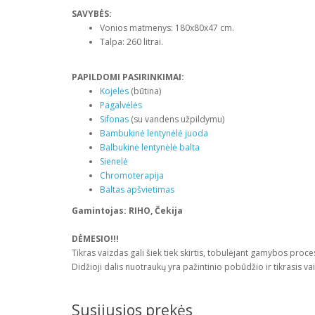
SAVYBĖS:
Vonios matmenys: 180x80x47 cm.
Talpa: 260 litrai.
PAPILDOMI PASIRINKIMAI:
Kojelės
(būtina)
Pagalvėlės
Sifonas
(su vandens užpildymu)
Bambukinė lentynėlė juoda
Balbukinė lentynėlė balta
Sienelė
Chromoterapija
Baltas apšvietimas
Gamintojas: RIHO, Čekija
DĖMESIO!!!
Tikras vaizdas gali šiek tiek skirtis, tobulėjant gamybos pro
Didžioji dalis nuotraukų yra pažintinio pobūdžio ir tikrasis v
Susijusios prekės