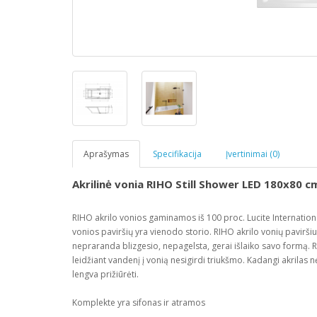
Aprašymas
Specifikacija
Įvertinimai (0)
Akrilinė vonia RIHO Still Shower LED 180x80 c
RIHO akrilo vonios gaminamos iš 100 proc. Lucite International I
vonios paviršių yra vienodo storio. RIHO akrilo vonių paviršius
nepraranda blizgesio, nepagelsta, gerai išlaiko savo formą. RI
leidžiant vandenį į vonią nesigirdi triukšmo. Kadangi akrilas 
lengva prižiūrėti.
Komplekte yra sifonas ir atramos