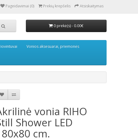
Pageidavimai (0)
Prekių krepšelis
Atsiskaitymas
0 prekė(s) - 0.00€
iovintuvai
Vonios aksesuarai, priemonės
Akrilinė vonia RIHO
Still Shower LED
180x80 cm.