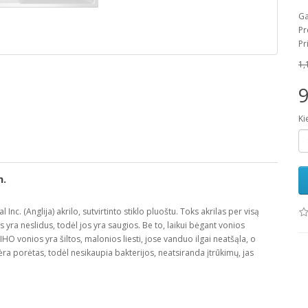
Ga
Pr
Pr
1,
9
Ki
m.
nc. (Anglija) akrilo, sutvirtinto stiklo pluoštu. Toks akrilas per visą
 yra neslidus, todėl jos yra saugios. Be to, laikui bėgant vonios
HO vonios yra šiltos, malonios liesti, jose vanduo ilgai neatšąla, o
nėra porėtas, todėl nesikaupia bakterijos, neatsiranda įtrūkimų, jas