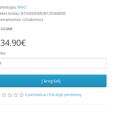
mintojas:
RIHO
ekės kodas: B103003005/B103004005
ieinamumas: Užsakomos
112.00€
34.90€
ekis
Į krepšelį
0 įvertinimai
/
Parašyti įvertinimą