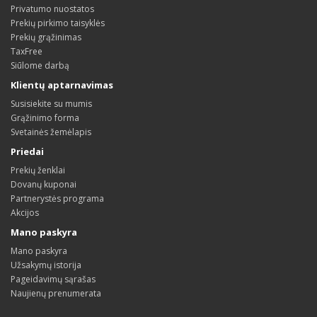
Privatumo nuostatos
Prekių pirkimo taisyklės
Prekių grąžinimas
TaxFree
Siūlome darbą
Klientų aptarnavimas
Susisiekite su mumis
Grąžinimo forma
Svetainės žemėlapis
Priedai
Prekių ženklai
Dovanų kuponai
Partnerystės programa
Akcijos
Mano paskyra
Mano paskyra
Užsakymų istorija
Pageidavimų sąrašas
Naujienų prenumerata