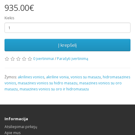
935.00€
Kiekis
Į krepšelį
0 įvertinimai
/
Parašyti įvertinimą
Žymos:
akrilines vonios
,
akriline vonia
,
vonios su masazu
,
hidromasazines
vonios
,
masazines vonios su hidro masazu
,
masazines vonios su oro
masazu
,
masazines vonios su oro ir hidromasazu
Informacija
Atsiliepimai pirkėjų
Apie mus