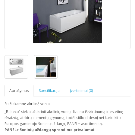
Aprašymas
Specifikacija
Įvertinimai (0)
Stačiakampė akrilinė vonia
„Balteco“ siekia užtikrinti akrilinių vonių dizaino išskirtinumą ir estetinę
išvaizdą, atskirų elementų grynumą, todėl siūlo didesnį nei kurio kito
Europos gamintojo šoninių uždangų PANEL+ asortimentą.
PANEL+ šoninių uždangų sprendimo privalumai: