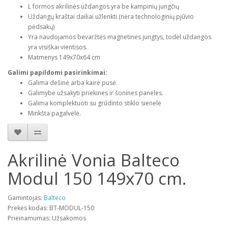
L formos akrilinės uždangos yra be kampinių jungčių
Uždangų kraštai dailiai užlenkti (nėra technologinių pjūvio
pėdsakų)
Yra naudojamos bevaržtės magnetinės jungtys, todėl uždangos
yra visiškai vientisos.
Matmenys 149x70x64 cm
Galimi papildomi pasirinkimai:
Galima dešinė arba kairė pusė.
Galimybė užsakyti priekines ir šonines paneles.
Galima komplektuoti su grūdinto stiklo sienele
Minkšta pagalvėlė.
Akrilinė Vonia Balteco
Modul 150 149x70 cm.
Gamintojas:
Balteco
Prekės kodas: BT-MODUL-150
Prieinamumas: Užsakomos