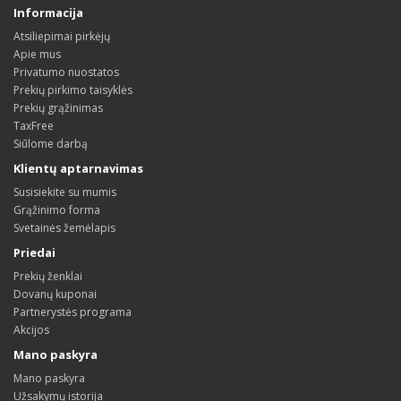
Informacija
Atsiliepimai pirkėjų
Apie mus
Privatumo nuostatos
Prekių pirkimo taisyklės
Prekių grąžinimas
TaxFree
Siūlome darbą
Klientų aptarnavimas
Susisiekite su mumis
Grąžinimo forma
Svetainės žemėlapis
Priedai
Prekių ženklai
Dovanų kuponai
Partnerystės programa
Akcijos
Mano paskyra
Mano paskyra
Užsakymų istorija