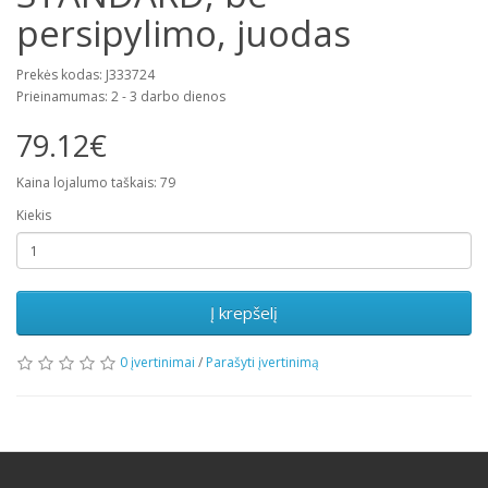
persipylimo, juodas
Prekės kodas: J333724
Prieinamumas: 2 - 3 darbo dienos
79.12€
Kaina lojalumo taškais: 79
Kiekis
Į krepšelį
0 įvertinimai
/
Parašyti įvertinimą