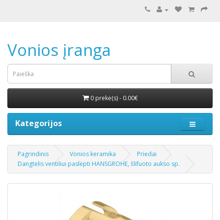
Vonios įranga
0 prekė(s) - 0.00€
Kategorijos
Pagrindinis
Vonios keramika
Priedai
Dangtelis ventiliui paslėpti HANSGROHE, šlifuoto aukso sp.