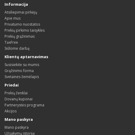
Informacija
Atsiliepimai pirkėjų
Apie mus
Privatumo nuostatos
Prekių pirkimo taisyklės
Prekių grąžinimas
TaxFree
Siūlome darbą
Klientų aptarnavimas
Susisiekite su mumis
Grąžinimo forma
Svetainės žemėlapis
Priedai
Prekių ženklai
Dovanų kuponai
Partnerystės programa
Akcijos
Mano paskyra
Mano paskyra
Užsakymų istorija