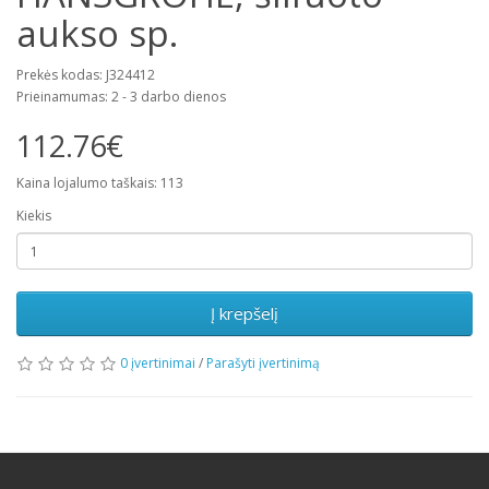
aukso sp.
Prekės kodas: J324412
Prieinamumas: 2 - 3 darbo dienos
112.76€
Kaina lojalumo taškais: 113
Kiekis
Į krepšelį
0 įvertinimai
/
Parašyti įvertinimą