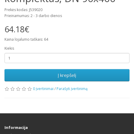
Prekės kodas: J539020
Prieinamumas: 2 - 3 darbo dienos
64.18€
Kaina lojalumo taškais: 64
Kiekis
Į krepšelį
0 įvertinimai
/
Parašyti įvertinimą
Informacija