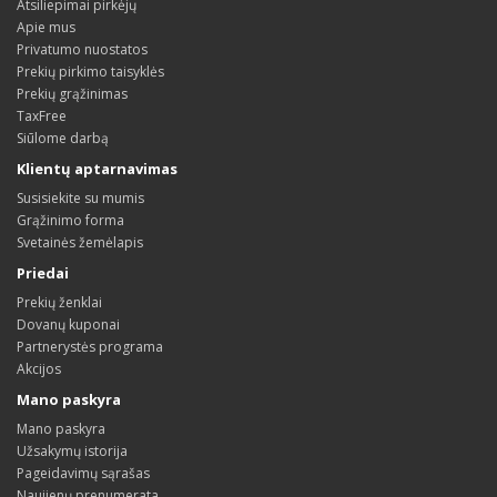
Atsiliepimai pirkėjų
Apie mus
Privatumo nuostatos
Prekių pirkimo taisyklės
Prekių grąžinimas
TaxFree
Siūlome darbą
Klientų aptarnavimas
Susisiekite su mumis
Grąžinimo forma
Svetainės žemėlapis
Priedai
Prekių ženklai
Dovanų kuponai
Partnerystės programa
Akcijos
Mano paskyra
Mano paskyra
Užsakymų istorija
Pageidavimų sąrašas
Naujienų prenumerata