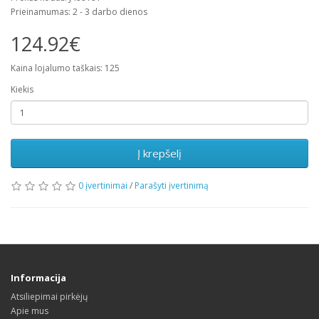
Prieinamumas: 2 - 3 darbo dienos
124.92€
Kaina lojalumo taškais: 125
Kiekis
Į krepšelį
0 įvertinimai
/
Parašyti įvertinimą
Informacija
Atsiliepimai pirkėjų
Apie mus