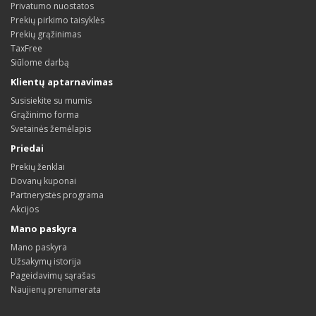
Privatumo nuostatos
Prekių pirkimo taisyklės
Prekių grąžinimas
TaxFree
Siūlome darbą
Klientų aptarnavimas
Susisiekite su mumis
Grąžinimo forma
Svetainės žemėlapis
Priedai
Prekių ženklai
Dovanų kuponai
Partnerystės programa
Akcijos
Mano paskyra
Mano paskyra
Užsakymų istorija
Pageidavimų sąrašas
Naujienų prenumerata