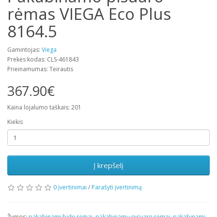
rėmas VIEGA Eco Plus
8164.5
Gamintojas:
Viega
Prekės kodas: CLS-461843
Prieinamumas: Teirautis
367.90€
Kaina lojalumo taškais: 201
Kiekis
Į krepšelį
0 įvertinimai
/
Parašyti įvertinimą
Žymos:
pakabinami bidė rėmai
,
pakabinamų pisuaro rėmai
,
pakabinami