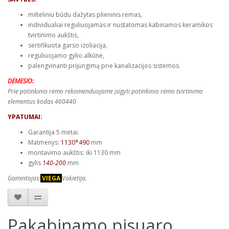
milteliniu būdu dažytas plieninis rėmas,
individualiai reguliuojamas ir nustatomas kabinamos keramikos
tvirtinimo aukštis,
sertifikuota garso izoliacija,
reguliuojamo gylio alkūnė,
palengvinanti prijungimą prie kanalizacijos sistemos.
DĖMESIO:
Prie potinkinio rėmo rekomenduojame įsigyti potinkinio rėmo tvirtinimo
elementus kodas 460440
YPATUMAI:
Garantija 5 metai.
Matmenys:
1130*490
mm
montavimo aukštis: iki 1130 mm
gylis
140-200
mm
Gamintojas:
VIEGA
Vokietija.
Pakabinamo pisuaro