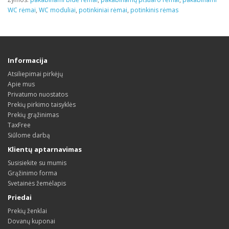
WC rėmai
,
WC moduliai
,
potinkiniai rėmai
,
potinkinis rėmas
Informacija
Atsiliepimai pirkėjų
Apie mus
Privatumo nuostatos
Prekių pirkimo taisyklės
Prekių grąžinimas
TaxFree
Siūlome darbą
Klientų aptarnavimas
Susisiekite su mumis
Grąžinimo forma
Svetainės žemėlapis
Priedai
Prekių ženklai
Dovanų kuponai