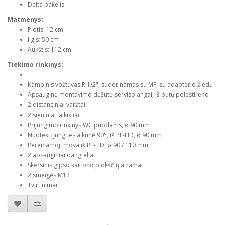
Delta bakelis
Matmenys:
Plotis: 12 cm
Ilgis: 50 cm
Aukštis: 112 cm
Tiekimo rinkinys:
Kampinis vožtuvas R 1/2", suderinamas su MF, su adapterio žiedu
Apsauginė montavimo dėžutė serviso angai, iš putų polestireno
2 distanciniai varžtai
2 sieniniai laikikliai
Prijungimo rinkinys WC puodams, ø 90 mm
Nuotekų jungties alkūnė 90°, iš PE-HD, ø 90 mm
Pereinamoji mova iš PE-HD, ø 90 / 110 mm
2 apsauginiai dangteliai
Skersinis gipso kartono plokščių atramai
2 smeigės M12
Tvirtinimai