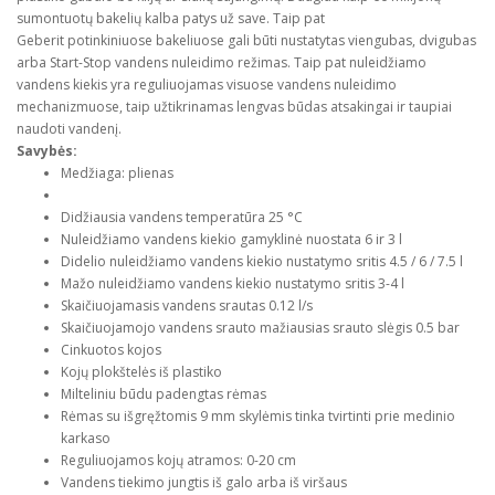
sumontuotų bakelių kalba patys už save. Taip pat
Geberit potinkiniuose bakeliuose gali būti nustatytas viengubas, dvigubas
arba Start-Stop vandens nuleidimo režimas. Taip pat nuleidžiamo
vandens kiekis yra reguliuojamas visuose vandens nuleidimo
mechanizmuose, taip užtikrinamas lengvas būdas atsakingai ir taupiai
naudoti vandenį.
Savybės:
Medžiaga: plienas
Didžiausia vandens temperatūra 25 °C
Nuleidžiamo vandens kiekio gamyklinė nuostata 6 ir 3 l
Didelio nuleidžiamo vandens kiekio nustatymo sritis 4.5 / 6 / 7.5 l
Mažo nuleidžiamo vandens kiekio nustatymo sritis 3-4 l
Skaičiuojamasis vandens srautas 0.12 l/s
Skaičiuojamojo vandens srauto mažiausias srauto slėgis 0.5 bar
Cinkuotos kojos
Kojų plokštelės iš plastiko
Milteliniu būdu padengtas rėmas
Rėmas su išgręžtomis 9 mm skylėmis tinka tvirtinti prie medinio
karkaso
Reguliuojamos kojų atramos: 0-20 cm
Vandens tiekimo jungtis iš galo arba iš viršaus