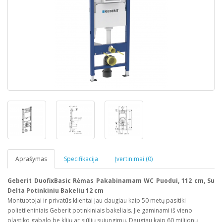
Aprašymas
Specifikacija
Įvertinimai (0)
Geberit DuofixBasic Rėmas Pakabinamam WC Puodui, 112 cm, Su
Delta Potinkiniu Bakeliu 12 cm
Montuotojai ir privatūs klientai jau daugiau kaip 50 metų pasitiki
polietileniniais Geberit potinkiniais bakeliais. Jie gaminami iš vieno
plastiko gabalo be klijų ar siūlių sujungimų. Daugiau kaip 60 milijonų