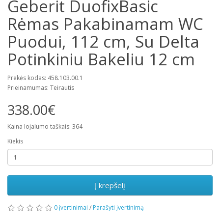
Geberit DuofixBasic
Rėmas Pakabinamam WC
Puodui, 112 cm, Su Delta
Potinkiniu Bakeliu 12 cm
Prekės kodas: 458.103.00.1
Prieinamumas: Teirautis
338.00€
Kaina lojalumo taškais: 364
Kiekis
Į krepšelį
0 įvertinimai
/
Parašyti įvertinimą