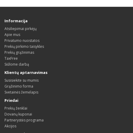
Informacija
Atsiliepimai pirkėjų
Apie mus
Privatumo nuostatos
Prekių pirkimo taisyklės
Prekių grąžinimas
TaxFree
Siūlome darbą
Klientų aptarnavimas
Susisiekite su mumis
Grąžinimo forma
Svetainės žemėlapis
Priedai
Prekių ženklai
Dovanų kuponai
Partnerystės programa
Akcijos