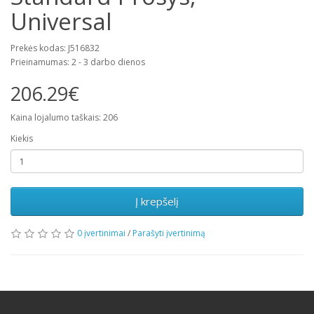
Universal
Prekės kodas: J516832
Prieinamumas: 2 - 3 darbo dienos
206.29€
Kaina lojalumo taškais: 206
Kiekis
Į krepšelį
0 įvertinimai
/
Parašyti įvertinimą