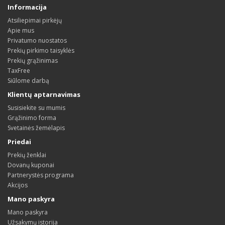
Informacija
Atsiliepimai pirkėjų
Apie mus
Privatumo nuostatos
Prekių pirkimo taisyklės
Prekių grąžinimas
TaxFree
Siūlome darbą
Klientų aptarnavimas
Susisiekite su mumis
Grąžinimo forma
Svetainės žemėlapis
Priedai
Prekių ženklai
Dovanų kuponai
Partnerystės programa
Akcijos
Mano paskyra
Mano paskyra
Užsakymų istorija