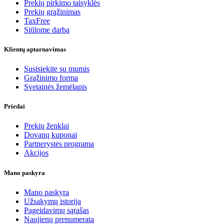
Prekių pirkimo taisyklės
Prekių grąžinimas
TaxFree
Siūlome darbą
Klientų aptarnavimas
Susisiekite su mumis
Grąžinimo forma
Svetainės žemėlapis
Priedai
Prekių ženklai
Dovanų kuponai
Partnerystės programa
Akcijos
Mano paskyra
Mano paskyra
Užsakymų istorija
Pageidavimų sąrašas
Naujienų prenumerata