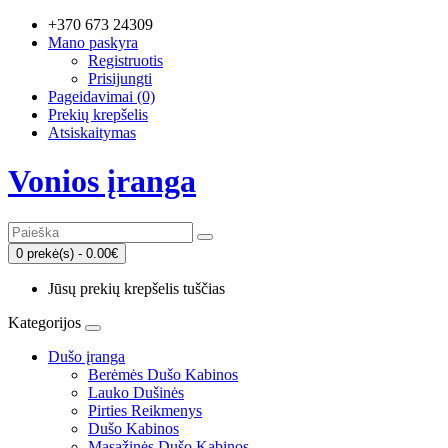
+370 673 24309
Mano paskyra
Registruotis
Prisijungti
Pageidavimai (0)
Prekių krepšelis
Atsiskaitymas
Vonios įranga
0 prekė(s) - 0.00€
Jūsų prekių krepšelis tuščias
Kategorijos
Dušo įranga
Berėmės Dušo Kabinos
Lauko Dušinės
Pirties Reikmenys
Dušo Kabinos
Masažinės Dušo Kabinos