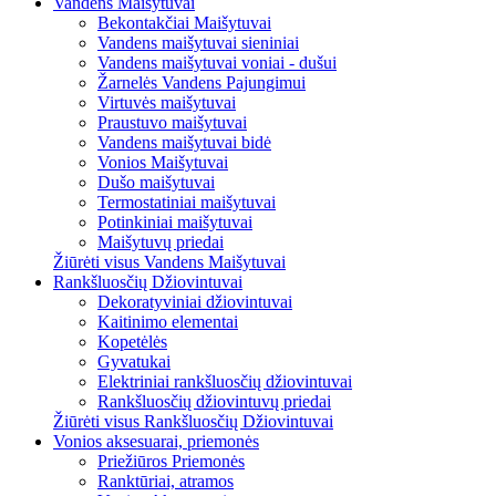
Vandens Maišytuvai
Bekontakčiai Maišytuvai
Vandens maišytuvai sieniniai
Vandens maišytuvai voniai - dušui
Žarnelės Vandens Pajungimui
Virtuvės maišytuvai
Praustuvo maišytuvai
Vandens maišytuvai bidė
Vonios Maišytuvai
Dušo maišytuvai
Termostatiniai maišytuvai
Potinkiniai maišytuvai
Maišytuvų priedai
Žiūrėti visus Vandens Maišytuvai
Rankšluosčių Džiovintuvai
Dekoratyviniai džiovintuvai
Kaitinimo elementai
Kopetėlės
Gyvatukai
Elektriniai rankšluosčių džiovintuvai
Rankšluosčių džiovintuvų priedai
Žiūrėti visus Rankšluosčių Džiovintuvai
Vonios aksesuarai, priemonės
Priežiūros Priemonės
Ranktūriai, atramos