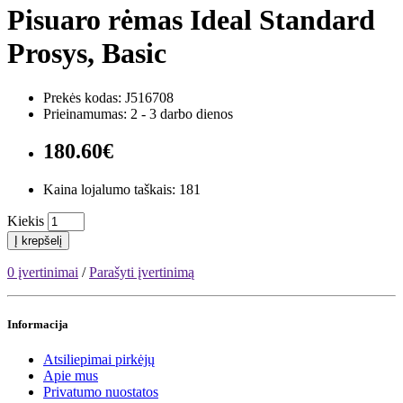
Pisuaro rėmas Ideal Standard
Prosys, Basic
Prekės kodas: J516708
Prieinamumas: 2 - 3 darbo dienos
180.60€
Kaina lojalumo taškais: 181
Kiekis
Į krepšelį
0 įvertinimai
/
Parašyti įvertinimą
Informacija
Atsiliepimai pirkėjų
Apie mus
Privatumo nuostatos