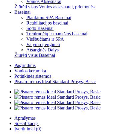
Vonios Aksesuarai
Žiūrėti visus Vonios aksesuarai, priemonės
Baseinai
Plaukimo SPA Baseinai
Reabilitacijos baseinai
Sodo Baseinai
Treniruočių ir mankštos baseinai
Viešbučiams ir SPA
Valymo įrenginiai
Atsarginės Dalys
Žiūrėti visus Baseinai
Pagrindinis
Vonios keramika
Potinkinės sistemos
Pisuaro rėmas Ideal Standard Prosys, Basic
Aprašymas
Specifikacija
Įvertinimai (0)