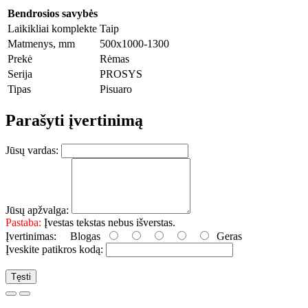
Bendrosios savybės
Laikikliai komplekte
Taip
Matmenys, mm
500x1000-1300
Prekė
Rėmas
Serija
PROSYS
Tipas
Pisuaro
Parašyti įvertinimą
Jūsų vardas:
Jūsų apžvalga:
Pastaba:
Įvestas tekstas nebus išverstas.
Įvertinimas:
Blogas
Geras
Įveskite patikros kodą:
Tęsti