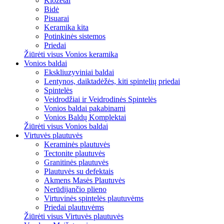
Klozetai
Bidė
Pisuarai
Keramika kita
Potinkinės sistemos
Priedai
Žiūrėti visus Vonios keramika
Vonios baldai
Ekskliuzyviniai baldai
Lentynos, daiktadėžės, kiti spintelių priedai
Spintelės
Veidrodžiai ir Veidrodinės Spintelės
Vonios baldai pakabinami
Vonios Baldų Komplektai
Žiūrėti visus Vonios baldai
Virtuvės plautuvės
Keraminės plautuvės
Tectonite plautuvės
Granitinės plautuvės
Plautuvės su defektais
Akmens Masės Plautuvės
Nerūdijančio plieno
Virtuvinės spintelės plautuvėms
Priedai plautuvėms
Žiūrėti visus Virtuvės plautuvės