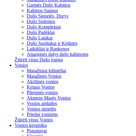
Garinės Dušo Kabinos
Kabinos Saunos
Dušo Sienelės, Durys
Dušo Sistemos
Dušo Komplektai
Dušo Padėklai
Dušo Latakai
Dušo Suoliukai ir Kėdutės
Laikikliai ir Rankenos
Atsarginės dalys dušo kabinoms
Žiūrėti visus Dušo įranga
Vonios
Masažiniai kilimėliai
Masažinės Vonios
Akrilinės vonios
Ketaus Vonios
Plieninės vonios
Akmens Masės Vonios
Vonios apdailos
Vonios sienelės
Priedai vonioms
Žiūrėti visus Vonios
Vonios keramika
Praustuvai