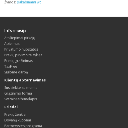
Žymos:
pakabinami wc
Informacija
Atsiliepimai pirkėjų
Apie mus
Privatumo nuostatos
Prekių pirkimo taisyklės
Prekių grąžinimas
TaxFree
Siūlome darbą
Klientų aptarnavimas
Susisiekite su mumis
Grąžinimo forma
Svetainės žemėlapis
Priedai
Prekių ženklai
Dovanų kuponai
Partnerystės programa