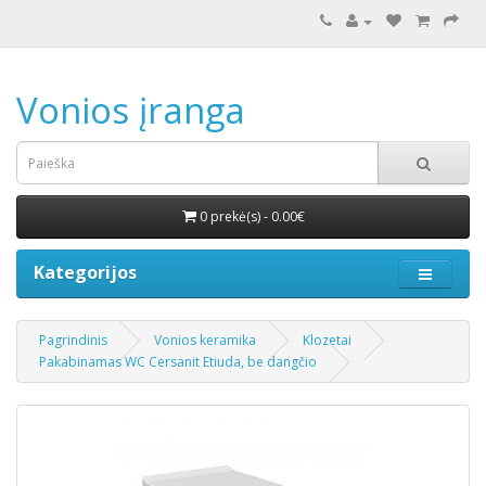
Vonios įranga
0 prekė(s) - 0.00€
Kategorijos
Pagrindinis
Vonios keramika
Klozetai
Pakabinamas WC Cersanit Etiuda, be dangčio