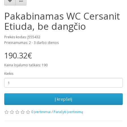
Pakabinamas WC Cersanit
Etiuda, be dangčio
Prekės kodas: J555432
Prieinamumas: 2 - 3 darbo dienos
190.32€
Kaina lojalumo taškais: 190
Kiekis
Į krepšelį
0 įvertinimai
/
Parašyti įvertinimą