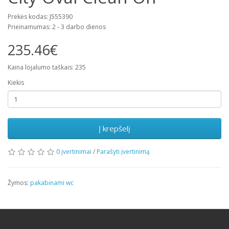
Prekės kodas: J555390
Prieinamumas: 2 - 3 darbo dienos
235.46€
Kaina lojalumo taškais: 235
Kiekis
Į krepšelį
0 įvertinimai
/
Parašyti įvertinimą
Žymos:
pakabinami wc