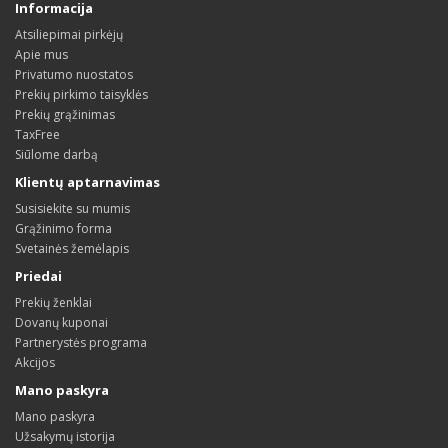
Informacija
Atsiliepimai pirkėjų
Apie mus
Privatumo nuostatos
Prekių pirkimo taisyklės
Prekių grąžinimas
TaxFree
Siūlome darbą
Klientų aptarnavimas
Susisiekite su mumis
Grąžinimo forma
Svetainės žemėlapis
Priedai
Prekių ženklai
Dovanų kuponai
Partnerystės programa
Akcijos
Mano paskyra
Mano paskyra
Užsakymų istorija