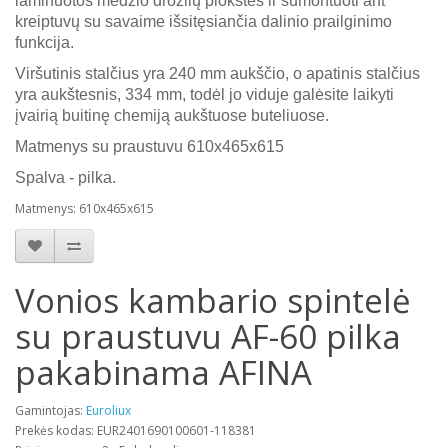
laminuotos medžio drožlių plokštės ir sumontuoti ant
kreiptuvų su savaime išsitęsiančia dalinio prailginimo
funkcija.
Viršutinis stalčius yra 240 mm aukščio, o apatinis stalčius
yra aukštesnis, 334 mm, todėl jo viduje galėsite laikyti
įvairią buitinę chemiją aukštuose buteliuose.
Matmenys su praustuvu 610x465x615
Spalva - pilka.
Matmenys: 610x465x615
Vonios kambario spintelė
su praustuvu AF-60 pilka
pakabinama AFINA
Gamintojas:
Euroliux
Prekės kodas: EUR2401690100601-118381