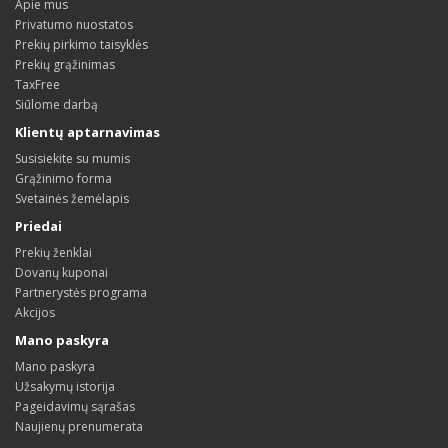
Apie mus
Privatumo nuostatos
Prekių pirkimo taisyklės
Prekių grąžinimas
TaxFree
Siūlome darbą
Klientų aptarnavimas
Susisiekite su mumis
Grąžinimo forma
Svetainės žemėlapis
Priedai
Prekių ženklai
Dovanų kuponai
Partnerystės programa
Akcijos
Mano paskyra
Mano paskyra
Užsakymų istorija
Pageidavimų sąrašas
Naujienų prenumerata