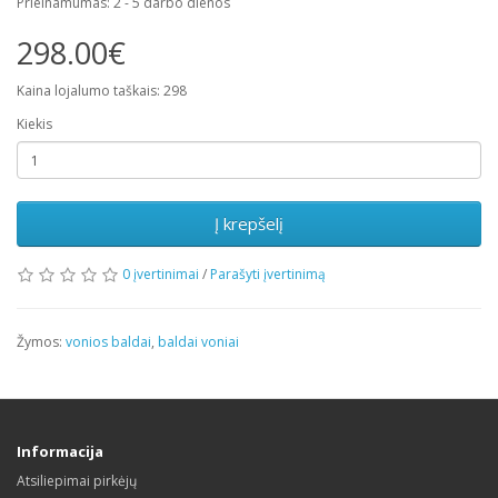
Prieinamumas: 2 - 5 darbo dienos
298.00€
Kaina lojalumo taškais: 298
Kiekis
Į krepšelį
0 įvertinimai
/
Parašyti įvertinimą
Žymos:
vonios baldai
,
baldai voniai
Informacija
Atsiliepimai pirkėjų