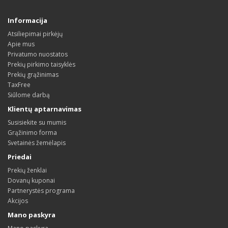
Informacija
Atsiliepimai pirkėjų
Apie mus
Privatumo nuostatos
Prekių pirkimo taisyklės
Prekių grąžinimas
TaxFree
Siūlome darbą
Klientų aptarnavimas
Susisiekite su mumis
Grąžinimo forma
Svetainės žemėlapis
Priedai
Prekių ženklai
Dovanų kuponai
Partnerystės programa
Akcijos
Mano paskyra