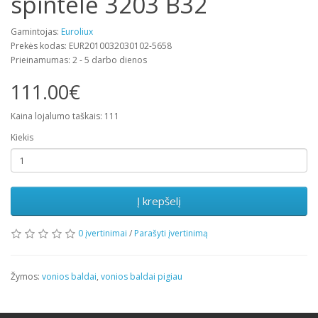
spintelė 3203 B32
Gamintojas:
Euroliux
Prekės kodas: EUR2010032030102-5658
Prieinamumas: 2 - 5 darbo dienos
111.00€
Kaina lojalumo taškais: 111
Kiekis
Į krepšelį
0 įvertinimai
/
Parašyti įvertinimą
Žymos:
vonios baldai
,
vonios baldai pigiau