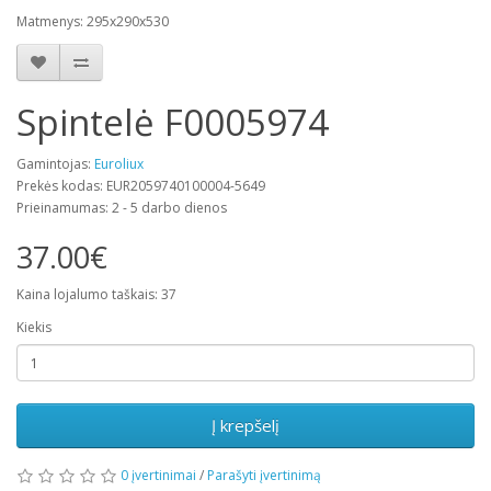
Matmenys: 295x290x530
Spintelė F0005974
Gamintojas:
Euroliux
Prekės kodas: EUR2059740100004-5649
Prieinamumas: 2 - 5 darbo dienos
37.00€
Kaina lojalumo taškais: 37
Kiekis
Į krepšelį
0 įvertinimai
/
Parašyti įvertinimą