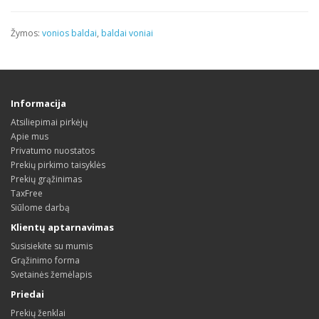
Žymos:
vonios baldai
,
baldai voniai
Informacija
Atsiliepimai pirkėjų
Apie mus
Privatumo nuostatos
Prekių pirkimo taisyklės
Prekių grąžinimas
TaxFree
Siūlome darbą
Klientų aptarnavimas
Susisiekite su mumis
Grąžinimo forma
Svetainės žemėlapis
Priedai
Prekių ženklai