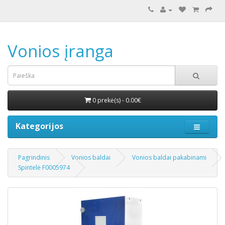
Vonios įranga
0 prekė(s) - 0.00€
Kategorijos
Pagrindinis
Vonios baldai
Vonios baldai pakabinami
Spintelė F0005974