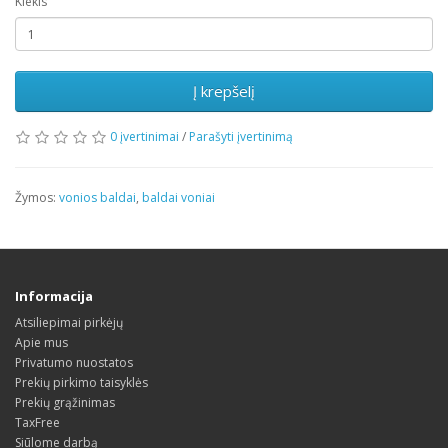
Kiekis
Į krepšelį
0 įvertinimai
/
Parašyti įvertinimą
Žymos:
vonios baldai
,
baldai voniai
Informacija
Atsiliepimai pirkėjų
Apie mus
Privatumo nuostatos
Prekių pirkimo taisyklės
Prekių grąžinimas
TaxFree
Siūlome darbą