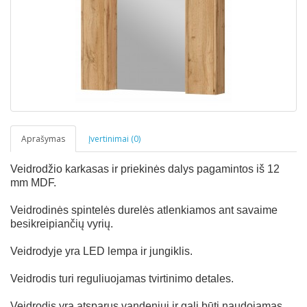
Aprašymas
Įvertinimai (0)
Veidrodžio karkasas ir priekinės dalys pagamintos iš 12
mm MDF.
Veidrodinės spintelės durelės atlenkiamos ant savaime
besikreipiančių vyrių.
Veidrodyje yra LED lempa ir jungiklis.
Veidrodis turi reguliuojamas tvirtinimo detales.
Veidrodis yra atsparus vandeniui ir gali būti naudojamas