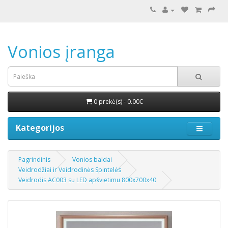
Vonios įranga
0 prekė(s) - 0.00€
Kategorijos
Pagrindinis
Vonios baldai
Veidrodžiai ir Veidrodinės Spintelės
Veidrodis AC003 su LED apšvietimu 800x700x40