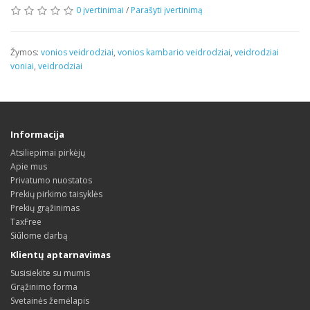
0 įvertinimai
/
Parašyti įvertinimą
Žymos:
vonios veidrodziai
,
vonios kambario veidrodziai
,
veidrodziai
voniai
,
veidrodziai
Informacija
Atsiliepimai pirkėjų
Apie mus
Privatumo nuostatos
Prekių pirkimo taisyklės
Prekių grąžinimas
TaxFree
Siūlome darbą
Klientų aptarnavimas
Susisiekite su mumis
Grąžinimo forma
Svetainės žemėlapis