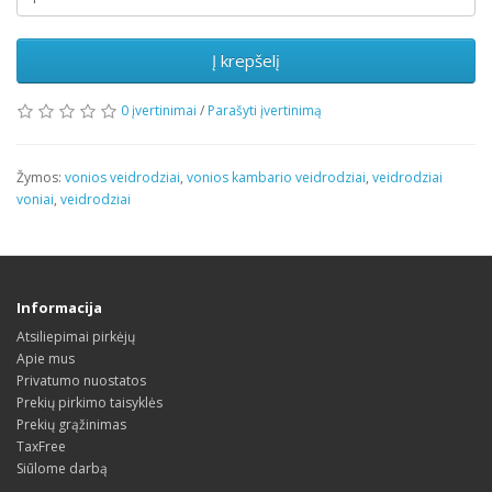
Į krepšelį
0 įvertinimai
/
Parašyti įvertinimą
Žymos:
vonios veidrodziai
,
vonios kambario veidrodziai
,
veidrodziai
voniai
,
veidrodziai
Informacija
Atsiliepimai pirkėjų
Apie mus
Privatumo nuostatos
Prekių pirkimo taisyklės
Prekių grąžinimas
TaxFree
Siūlome darbą