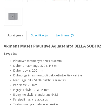
Aprašymas
Specifikacija
Įvertinimai (0)
Akmens Masės Plautuvė Aquasanita BELLA SQB102
Savybės:
Plautuvės matmenys: 670 x 500 mm
Dubens matmenys: 370 x 445 mm
Dubens gylis: 200 mm
Dubuo: galimas montuoti tiek dešinėje, tiek kairėje
Medžiaga: SILICSANA dirbtinis granitas
Padėklas 170 mm
Išgręžta skylė: 2, Ø 35 mm
Išbėgimo skylė: standartinė Ø 3,5
Persipylimas: yra apvalus
Tvirtinimas: yra metaliniai laikikliai