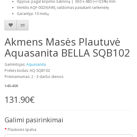
Išpjova: pagal kirpimo šabloną | 650 x 480 (+/-0,5%) mm
Ventilis AQF-002V(AW), valdomas pasukant rankenėlę
Garantija: 10 metų
Akmens Masės Plautuvė
Aquasanita BELLA SQB102
Gamintojas:
Aquasanita
Prekės kodas: AQ-SQB102
Prieinamumas: 2 - 3 darbo dienos
145.40€
131.90€
Galimi pasirinkimai
Plautuvės spalva