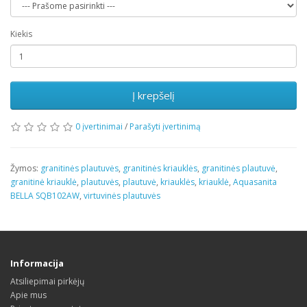
Kiekis
Į krepšelį
0 įvertinimai
/
Parašyti įvertinimą
Žymos:
granitinės plautuvės
,
granitinės kriauklės
,
granitinės plautuvė
,
granitinė kriauklė
,
plautuvės
,
plautuvė
,
kriauklės
,
kriauklė
,
Aquasanita
BELLA SQB102AW
,
virtuvinės plautuvės
Informacija
Atsiliepimai pirkėjų
Apie mus