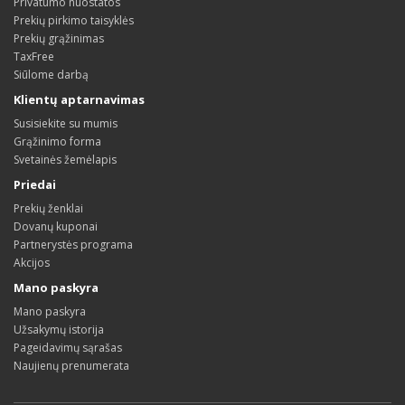
Privatumo nuostatos
Prekių pirkimo taisyklės
Prekių grąžinimas
TaxFree
Siūlome darbą
Klientų aptarnavimas
Susisiekite su mumis
Grąžinimo forma
Svetainės žemėlapis
Priedai
Prekių ženklai
Dovanų kuponai
Partnerystės programa
Akcijos
Mano paskyra
Mano paskyra
Užsakymų istorija
Pageidavimų sąrašas
Naujienų prenumerata