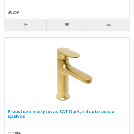
..
45.02€
Praustuvo maišytuvas SAT Dark, šlifuoto aukso
spalvos
..
117.88€