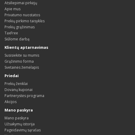
Atsiliepimai pirkėjų
Apie mus
Privatumo nuostatos
Prekių pirkimo taisyklės
Prekių grąžinimas
TaxFree
Siūlome darbą
Klientų aptarnavimas
Susisiekite su mumis
Grąžinimo forma
Svetainės žemėlapis
Priedai
Prekių ženklai
Dovanų kuponai
Partnerystės programa
Akcijos
Mano paskyra
Mano paskyra
Užsakymų istorija
Pageidavimų sąrašas