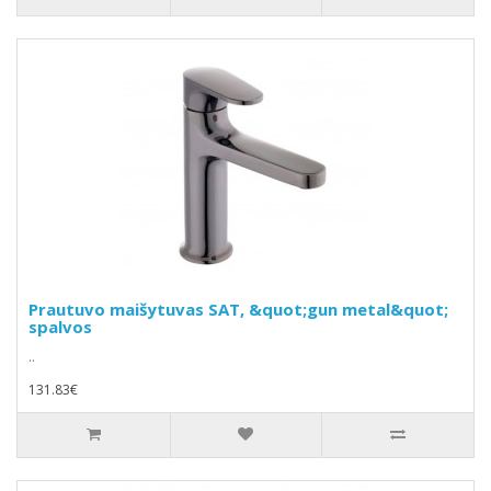
Prautuvo maišytuvas SAT, &quot;gun metal&quot;
spalvos
..
131.83€