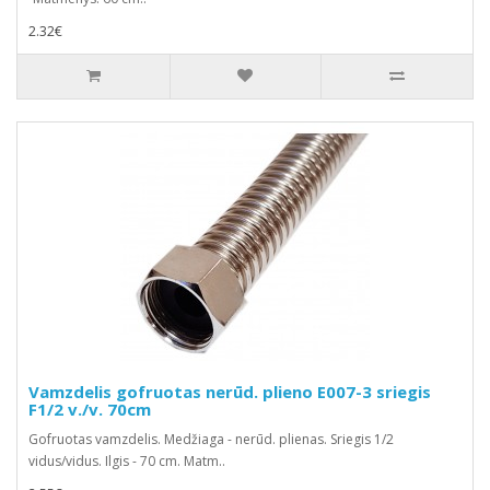
2.32€
Vamzdelis gofruotas nerūd. plieno E007-3 sriegis
F1/2 v./v. 70cm
Gofruotas vamzdelis. Medžiaga - nerūd. plienas. Sriegis 1/2
vidus/vidus. Ilgis - 70 cm. Matm..