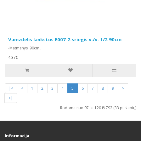
Vamzdelis lankstus E007-2 sriegis v./v. 1/2 90cm
-Matmenys: 90cm..
4.37€
|<
<
1
2
3
4
5
6
7
8
9
>
>|
Rodoma nuo 97 iki 120 iš 792 (33 puslapių)
Informacija