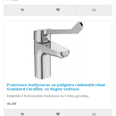
Praustuvo maišytuvas su pailginta rankenėle Ideal
Standard Ceraflex, su dugno vožtuvu
Kokybiški ir funkcionalūs maišytuvas su 5 metų garantija..
98.40€