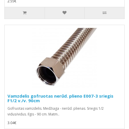
2.55€
Vamzdelis gofruotas nerūd. plieno E007-3 sriegis
F1/2 v./v. 90cm
Gofruotas vamzdelis. Medžiaga - nerūd. plienas. Sriegis 1/2
vidus/vidus. Ilgis - 90 cm. Matm..
3.04€