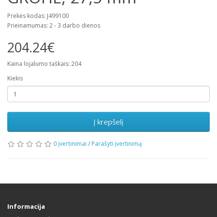
Prekės kodas: J499100
Prieinamumas: 2 - 3 darbo dienos
204.24€
Kaina lojalumo taškais: 204
Kiekis
Į krepšelį
0 įvertinimai
/
Parašyti įvertinimą
Informacija