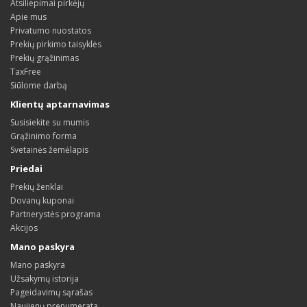
Atsiliepimai pirkėjų
Apie mus
Privatumo nuostatos
Prekių pirkimo taisyklės
Prekių grąžinimas
TaxFree
Siūlome darbą
Klientų aptarnavimas
Susisiekite su mumis
Grąžinimo forma
Svetainės žemėlapis
Priedai
Prekių ženklai
Dovanų kuponai
Partnerystės programa
Akcijos
Mano paskyra
Mano paskyra
Užsakymų istorija
Pageidavimų sąrašas
Naujienų prenumerata