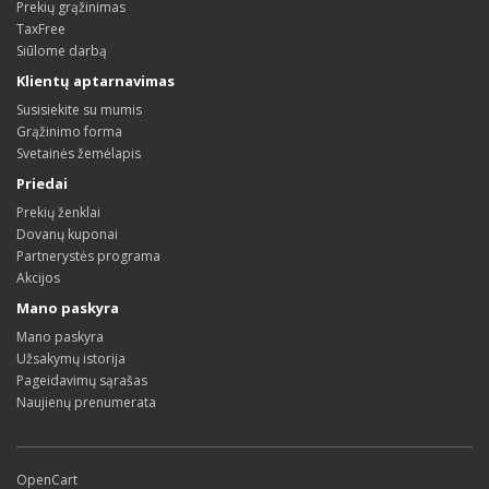
Prekių grąžinimas
TaxFree
Siūlome darbą
Klientų aptarnavimas
Susisiekite su mumis
Grąžinimo forma
Svetainės žemėlapis
Priedai
Prekių ženklai
Dovanų kuponai
Partnerystės programa
Akcijos
Mano paskyra
Mano paskyra
Užsakymų istorija
Pageidavimų sąrašas
Naujienų prenumerata
OpenCart