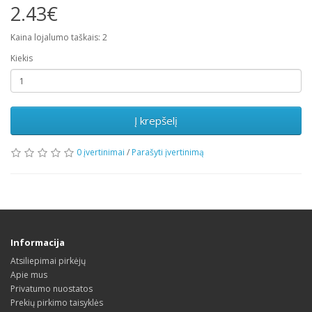
2.43€
Kaina lojalumo taškais: 2
Kiekis
Į krepšelį
0 įvertinimai
/
Parašyti įvertinimą
Informacija
Atsiliepimai pirkėjų
Apie mus
Privatumo nuostatos
Prekių pirkimo taisyklės