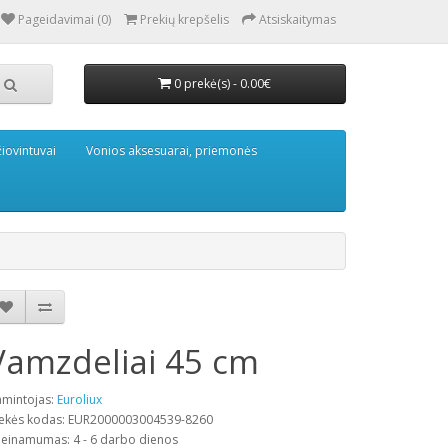
Pageidavimai (0)
Prekių krepšelis
Atsiskaitymas
0 prekė(s) - 0.00€
iovintuvai
Vonios aksesuarai, priemonės
Vamzdeliai 45 cm
mintojas:
Euroliux
ekės kodas: EUR2000003004539-8260
ieinamumas: 4 - 6 darbo dienos