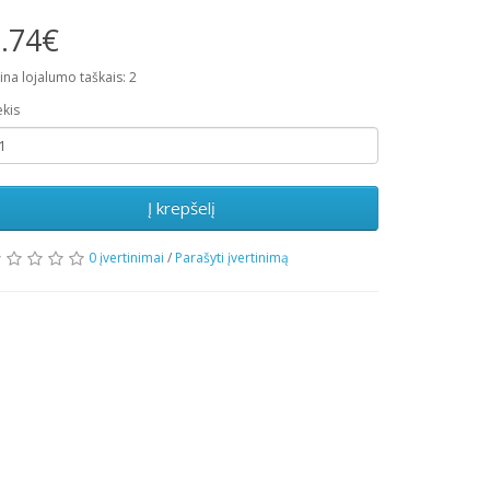
.74€
ina lojalumo taškais: 2
ekis
Į krepšelį
0 įvertinimai
/
Parašyti įvertinimą