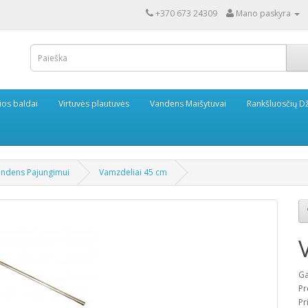
+370 673 24309
Mano paskyra
ios baldai
Virtuvės plautuvės
Vandens Maišytuvai
Rankšluosčių Dž
andens Pajungimui
Vamzdeliai 45 cm
Ga
Pr
Pr