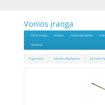
Vonios įranga
Dušo įranga
Vonios
Vonios keramika
Von
Baseinai
Pagrindinis
Vandens Maišytuvai
Žarnelės V