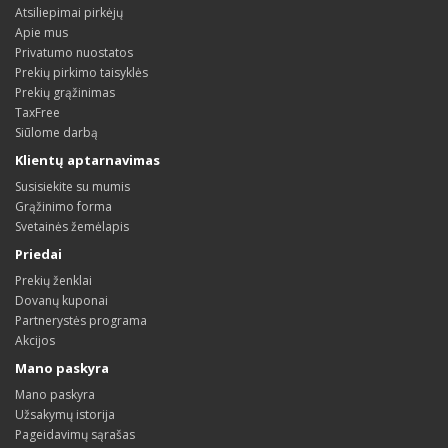
Atsiliepimai pirkėjų
Apie mus
Privatumo nuostatos
Prekių pirkimo taisyklės
Prekių grąžinimas
TaxFree
Siūlome darbą
Klientų aptarnavimas
Susisiekite su mumis
Grąžinimo forma
Svetainės žemėlapis
Priedai
Prekių ženklai
Dovanų kuponai
Partnerystės programa
Akcijos
Mano paskyra
Mano paskyra
Užsakymų istorija
Pageidavimų sąrašas