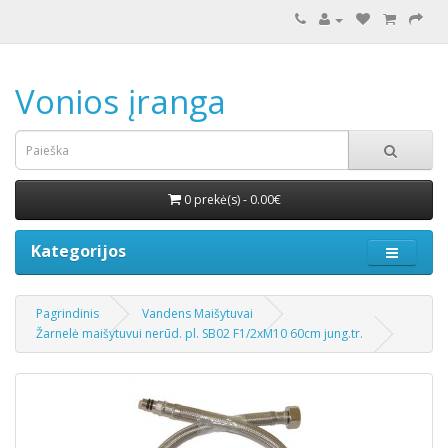
Vonios įranga
0 prekė(s) - 0.00€
Kategorijos
Pagrindinis
Vandens Maišytuvai
Žarnelė maišytuvui nerūd. pl. SB02 F1/2xM10 60cm jung.tr.