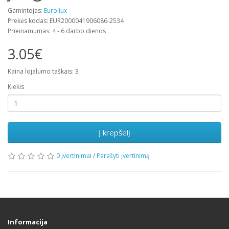
Gamintojas:
Euroliux
Prekės kodas: EUR2000041906086-2534
Prieinamumas: 4 - 6 darbo dienos
3.05€
Kaina lojalumo taškais: 3
Kiekis
Į krepšelį
0 įvertinimai
/
Parašyti įvertinimą
Informacija