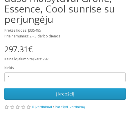
Essence, Cool sunrise su
perjungėju
Prekės kodas: J335495
Prieinamumas: 2 - 3 darbo dienos
297.31€
Kaina lojalumo taškais: 297
Kiekis
Į krepšelį
0 įvertinimai
/
Parašyti įvertinimą