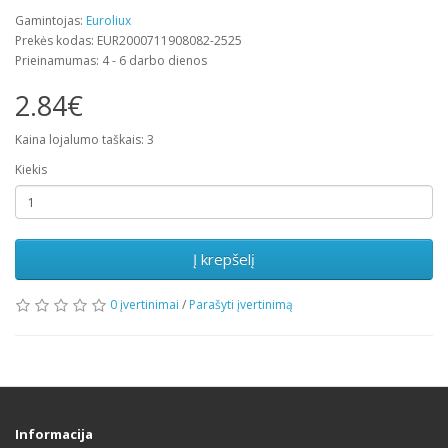
Gamintojas:
Euroliux
Prekės kodas: EUR2000711908082-2525
Prieinamumas: 4 - 6 darbo dienos
2.84€
Kaina lojalumo taškais: 3
Kiekis
Į krepšelį
0 įvertinimai
/
Parašyti įvertinimą
Informacija