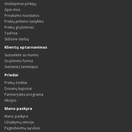
Atsiliepimai pirkėjų
Apie mus
Privatumo nuostatos
Prekių pirkimo taisyklės
Prekių grąžinimas
TaxFree
Siūlome darbą
Klientų aptarnavimas
Susisiekite su mumis
Grąžinimo forma
Svetainės žemėlapis
Priedai
Prekių ženklai
Dovanų kuponai
Partnerystės programa
Akcijos
Mano paskyra
Mano paskyra
Užsakymų istorija
Pageidavimų sąrašas