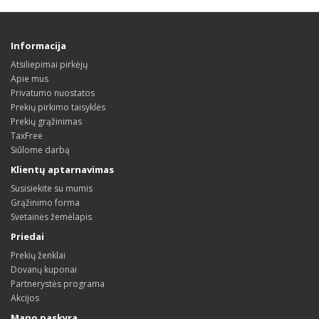
Informacija
Atsiliepimai pirkėjų
Apie mus
Privatumo nuostatos
Prekių pirkimo taisyklės
Prekių grąžinimas
TaxFree
Siūlome darbą
Klientų aptarnavimas
Susisiekite su mumis
Grąžinimo forma
Svetainės žemėlapis
Priedai
Prekių ženklai
Dovanų kuponai
Partnerystės programa
Akcijos
Mano paskyra