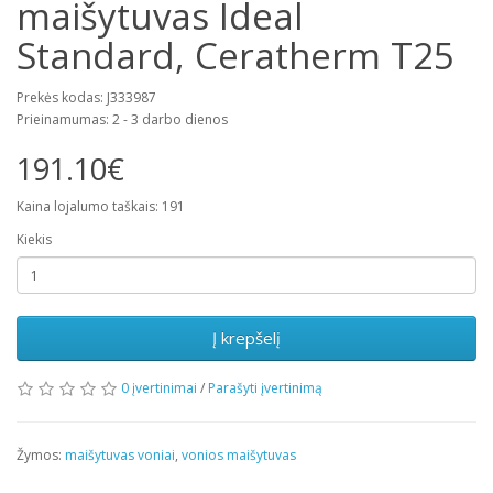
maišytuvas Ideal
Standard, Ceratherm T25
Prekės kodas: J333987
Prieinamumas: 2 - 3 darbo dienos
191.10€
Kaina lojalumo taškais: 191
Kiekis
Į krepšelį
0 įvertinimai
/
Parašyti įvertinimą
Žymos:
maišytuvas voniai
,
vonios maišytuvas