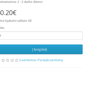
ieinamumas: 2 - 3 darbo dienos
0.20€
ina lojalumo taškais: 60
ekis
Į krepšelį
0 įvertinimai
/
Parašyti įvertinimą