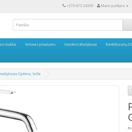
+370 673 24309
Mano paskyra
ios baldai
Virtuvės plautuvės
Vandens Maišytuvai
Rankšluosčių Dž
maišytuvas Optima, Sofie
Pr