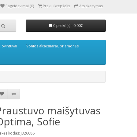
Pageidavimai (0)
Prekių krepšelis
Atsiskaitymas
0 prekė(s) - 0.00€
iovintuvai
Vonios aksesuarai, priemonės
Praustuvo maišytuvas
Optima, Sofie
ekės kodas: J326086