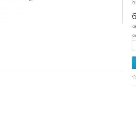
Pr
6
Ka
Ki