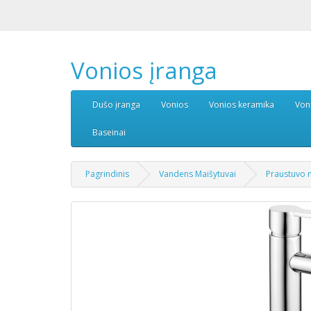
Vonios įranga
Dušo įranga
Vonios
Vonios keramika
Von
Baseinai
Pagrindinis
Vandens Maišytuvai
Praustuvo 