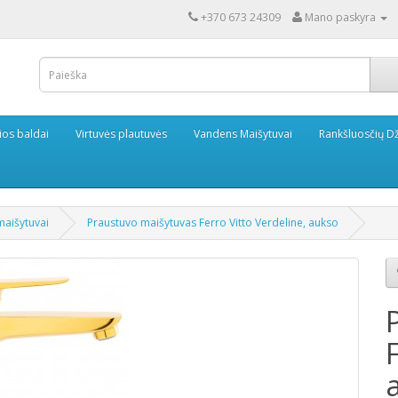
+370 673 24309
Mano paskyra
ios baldai
Virtuvės plautuvės
Vandens Maišytuvai
Rankšluosčių Dž
maišytuvai
Praustuvo maišytuvas Ferro Vitto Verdeline, aukso