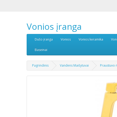
Vonios įranga
Dušo įranga
Vonios
Vonios keramika
Von
Baseinai
Pagrindinis
Vandens Maišytuvai
Praustuvo 