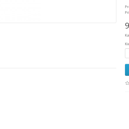
Pr
Pr
9
Ka
Ki