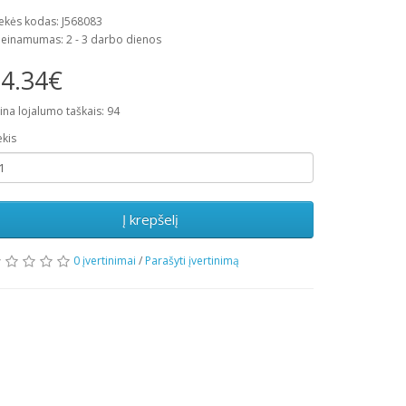
ekės kodas: J568083
ieinamumas: 2 - 3 darbo dienos
4.34€
ina lojalumo taškais: 94
ekis
Į krepšelį
0 įvertinimai
/
Parašyti įvertinimą