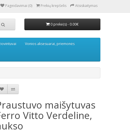
Pageidavimai (0)
Prekių krepšelis
Atsiskaitymas
0 prekė(s) - 0.00€
iovintuvai
Vonios aksesuarai, priemonės
Praustuvo maišytuvas
Ferro Vitto Verdeline,
aukso