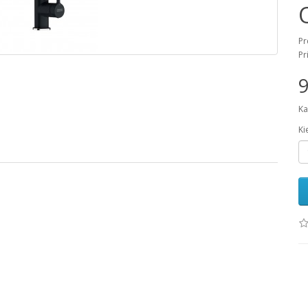
Pr
Pr
9
Ka
Ki