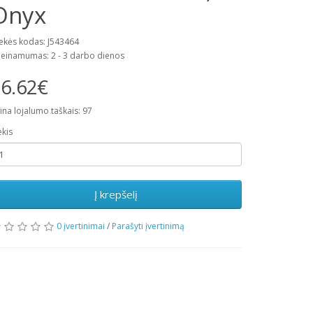
Onyx
ekės kodas: J543464
ieinamumas: 2 - 3 darbo dienos
6.62€
ina lojalumo taškais: 97
ekis
Į krepšelį
0 įvertinimai
/
Parašyti įvertinimą