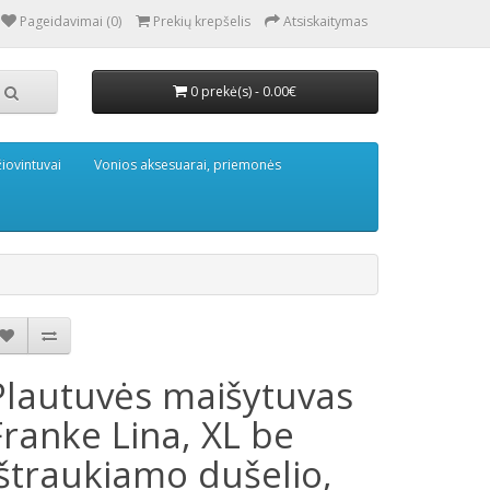
Pageidavimai (0)
Prekių krepšelis
Atsiskaitymas
0 prekė(s) - 0.00€
iovintuvai
Vonios aksesuarai, priemonės
Plautuvės maišytuvas
Franke Lina, XL be
ištraukiamo dušelio,