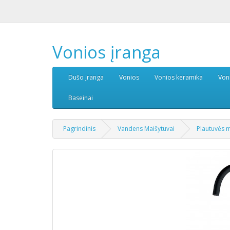
Vonios įranga
Dušo įranga
Vonios
Vonios keramika
Von
Baseinai
Pagrindinis
Vandens Maišytuvai
Plautuvės m