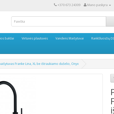
+370 673 24309
Mano paskyra
ios baldai
Virtuvės plautuvės
Vandens Maišytuvai
Rankšluosčių Dž
aišytuvas Franke Lina, XL be ištraukiamo dušelio, Onyx