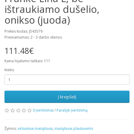
ištraukiamo dušelio,
onikso (juoda)
Prekės kodas: J543579
Prieinamumas: 2 - 3 darbo dienos
111.48€
Kaina lojalumo taškais: 111
Kiekis
Į krepšelį
0 įvertinimai
/
Parašyti įvertinimą
Žymos:
virtuviniai maisytuvai
,
maisytuvai plautuvems