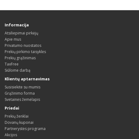
Informacija
Atsiliepimai pirkėjų
Apie mus
Privatumo nuostatos
Prekių pirkimo taisyklės
Prekių grąžinimas
TaxFree
Siūlome darbą
Klientų aptarnavimas
Susisiekite su mumis
Grąžinimo forma
Svetainės žemėlapis
Priedai
Prekių ženklai
Dovanų kuponai
Partnerystės programa
Akcijos