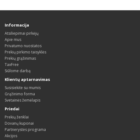
Informacija
Atsiliepimai pirkėjų
Apie mus
Privatumo nuostatos
Prekių pirkimo taisyklės
Prekių grąžinimas
TaxFree
Siūlome darbą
Klientų aptarnavimas
Susisiekite su mumis
Grąžinimo forma
Svetainės žemėlapis
Priedai
Prekių ženklai
Dovanų kuponai
Partnerystės programa
Akcijos