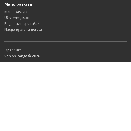
Mano paskyra
Mano paskyra
Užsakymų istorija
Pageidavimų sąrašas
Naujienų prenumerata
OpenCart
Vonios įranga © 2026