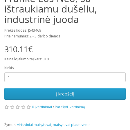
ištraukiamu dušeliu,
industrinė juoda
Prekės kodas: J543469
Prieinamumas: 2 - 3 darbo dienos
310.11€
Kaina lojalumo taškais: 310
Kiekis
Į krepšelį
0 įvertinimai
/
Parašyti įvertinimą
Žymos:
virtuviniai maisytuvai
,
maisytuvai plautuvems